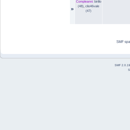
Compleanni:
birillo
(48)
,
clio46vale
»
(47)
SMF sp
SMF 2.0.1
S