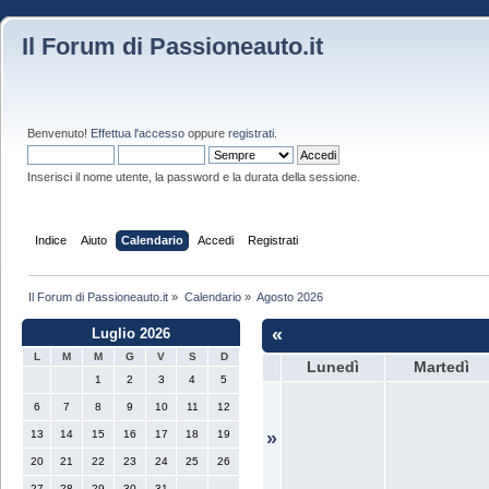
Il Forum di Passioneauto.it
Benvenuto!
Effettua l'accesso
oppure
registrati
.
Inserisci il nome utente, la password e la durata della sessione.
Indice
Aiuto
Calendario
Accedi
Registrati
Il Forum di Passioneauto.it
»
Calendario
»
Agosto 2026
«
Luglio 2026
L
M
M
G
V
S
D
Lunedì
Martedì
1
2
3
4
5
6
7
8
9
10
11
12
13
14
15
16
17
18
19
»
20
21
22
23
24
25
26
27
28
29
30
31