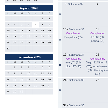
3
4
-
Settimana 32
Agosto 2026
»
L
M
M
G
V
S
D
1
2
3
4
5
6
7
8
9
10
11
-
Settimana 33
10
11
12
13
14
15
16
Compleanni:
Compleanni:
17
18
19
20
21
22
23
Panpollock (65)
cla1960 (66)
,
»
janluca (59)
24
25
26
27
28
29
30
31
17
18
-
Settimana 34
Settembre 2026
Compleanni:
Compleanni:
every74 (52)
,
Diego_124Sport_1
L
M
M
G
V
S
D
»
pluto127 (38)
(73)
,
torpedo ross
1
2
3
4
5
6
(60)
,
littocinquino
7
8
9
10
11
12
13
(45)
14
15
16
17
18
19
20
24
25
-
Settimana 35
21
22
23
24
25
26
27
»
28
29
30
31
-
Settimana 36