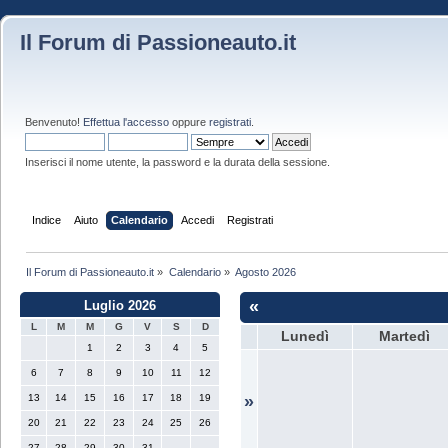
Il Forum di Passioneauto.it
Benvenuto!
Effettua l'accesso
oppure
registrati
.
Inserisci il nome utente, la password e la durata della sessione.
Indice
Aiuto
Calendario
Accedi
Registrati
Il Forum di Passioneauto.it
»
Calendario
»
Agosto 2026
«
Luglio 2026
L
M
M
G
V
S
D
Lunedì
Martedì
1
2
3
4
5
6
7
8
9
10
11
12
13
14
15
16
17
18
19
»
20
21
22
23
24
25
26
27
28
29
30
31