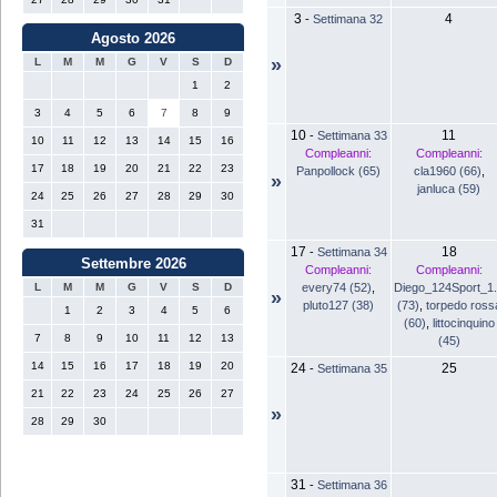
3
4
-
Settimana 32
Agosto 2026
»
L
M
M
G
V
S
D
1
2
3
4
5
6
7
8
9
10
11
-
Settimana 33
10
11
12
13
14
15
16
Compleanni:
Compleanni:
17
18
19
20
21
22
23
Panpollock (65)
cla1960 (66)
,
»
janluca (59)
24
25
26
27
28
29
30
31
17
18
-
Settimana 34
Settembre 2026
Compleanni:
Compleanni:
every74 (52)
,
Diego_124Sport_1
L
M
M
G
V
S
D
»
pluto127 (38)
(73)
,
torpedo ross
1
2
3
4
5
6
(60)
,
littocinquino
7
8
9
10
11
12
13
(45)
14
15
16
17
18
19
20
24
25
-
Settimana 35
21
22
23
24
25
26
27
»
28
29
30
31
-
Settimana 36