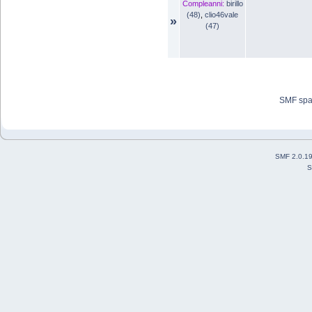
Compleanni:
birillo
(48)
,
clio46vale
»
(47)
SMF sp
SMF 2.0.1
S