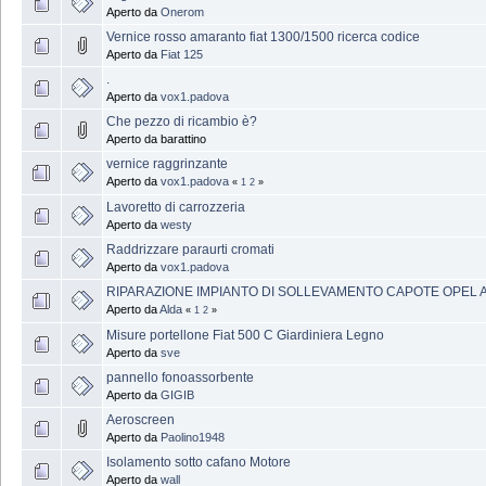
Aperto da
Onerom
Vernice rosso amaranto fiat 1300/1500 ricerca codice
Aperto da
Fiat 125
.
Aperto da
vox1.padova
Che pezzo di ricambio è?
Aperto da barattino
vernice raggrinzante
Aperto da
vox1.padova
«
1
2
»
Lavoretto di carrozzeria
Aperto da
westy
Raddrizzare paraurti cromati
Aperto da
vox1.padova
RIPARAZIONE IMPIANTO DI SOLLEVAMENTO CAPOTE OPEL A
Aperto da
Alda
«
1
2
»
Misure portellone Fiat 500 C Giardiniera Legno
Aperto da
sve
pannello fonoassorbente
Aperto da
GIGIB
Aeroscreen
Aperto da
Paolino1948
Isolamento sotto cafano Motore
Aperto da
wall