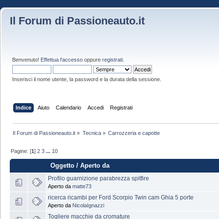
Il Forum di Passioneauto.it
Benvenuto!
Effettua l'accesso
oppure
registrati
.
Inserisci il nome utente, la password e la durata della sessione.
Indice
Aiuto
Calendario
Accedi
Registrati
Il Forum di Passioneauto.it
»
Tecnica
»
Carrozzeria e capotte
Pagine: [
1
]
2
3
...
10
Oggetto
/
Aperto da
Profilo guarnizione parabrezza spitfire
Aperto da
matte73
ricerca ricambi per Ford Scorpio Twin cam Ghia 5 porte
Aperto da
NicolaIgnazzi
Togliere macchie da cromature