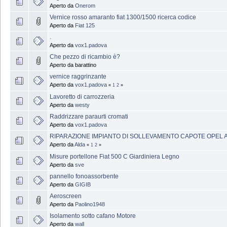
Aperto da
Onerom
Vernice rosso amaranto fiat 1300/1500 ricerca codice
Aperto da
Fiat 125
.
Aperto da
vox1.padova
Che pezzo di ricambio è?
Aperto da barattino
vernice raggrinzante
Aperto da
vox1.padova
«
1
2
»
Lavoretto di carrozzeria
Aperto da
westy
Raddrizzare paraurti cromati
Aperto da
vox1.padova
RIPARAZIONE IMPIANTO DI SOLLEVAMENTO CAPOTE OPEL A
Aperto da
Alda
«
1
2
»
Misure portellone Fiat 500 C Giardiniera Legno
Aperto da
sve
pannello fonoassorbente
Aperto da
GIGIB
Aeroscreen
Aperto da
Paolino1948
Isolamento sotto cafano Motore
Aperto da
wall