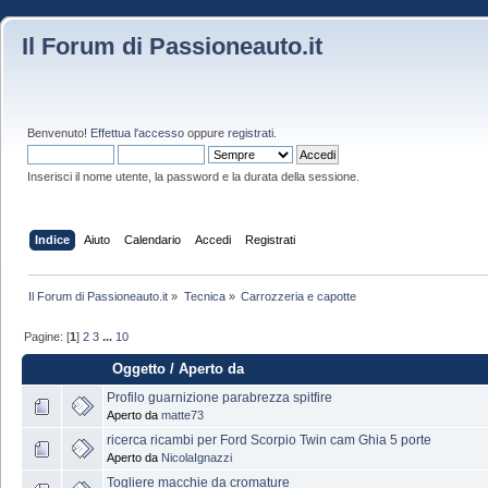
Il Forum di Passioneauto.it
Benvenuto!
Effettua l'accesso
oppure
registrati
.
Inserisci il nome utente, la password e la durata della sessione.
Indice
Aiuto
Calendario
Accedi
Registrati
Il Forum di Passioneauto.it
»
Tecnica
»
Carrozzeria e capotte
Pagine: [
1
]
2
3
...
10
Oggetto
/
Aperto da
Profilo guarnizione parabrezza spitfire
Aperto da
matte73
ricerca ricambi per Ford Scorpio Twin cam Ghia 5 porte
Aperto da
NicolaIgnazzi
Togliere macchie da cromature