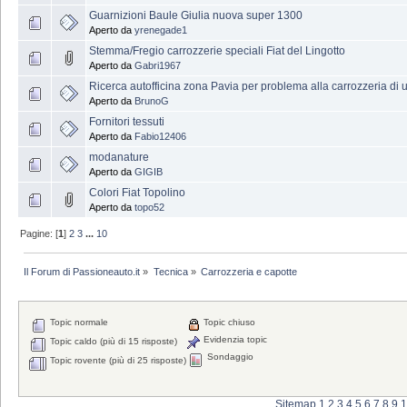
Guarnizioni Baule Giulia nuova super 1300
Aperto da
yrenegade1
Stemma/Fregio carrozzerie speciali Fiat del Lingotto
Aperto da
Gabri1967
Ricerca autofficina zona Pavia per problema alla carrozzeria di
Aperto da
BrunoG
Fornitori tessuti
Aperto da
Fabio12406
modanature
Aperto da
GIGIB
Colori Fiat Topolino
Aperto da
topo52
Pagine: [
1
]
2
3
...
10
Il Forum di Passioneauto.it
»
Tecnica
»
Carrozzeria e capotte
Topic normale
Topic chiuso
Evidenzia topic
Topic caldo (più di 15 risposte)
Sondaggio
Topic rovente (più di 25 risposte)
Sitemap
1
2
3
4
5
6
7
8
9
1