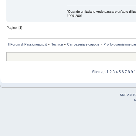
"Quando un italiano vede passare un'auto di lus
1909-2001
Pagine: [
1
]
Il Forum di Passioneauto.it
»
Tecnica
»
Carrozzeria e capotte
»
Profilo guarnizione pa
Sitemap
1
2
3
4
5
6
7
8
9
1
SMF 2.0.1
S