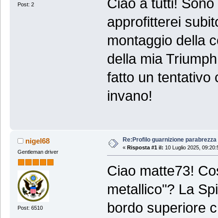
Ciao a tutti! Sono
Post: 2
approfitterei subit
montaggio della c
della mia Triumph 
fatto un tentativo
invano!
Re:Profilo guarnizione parabrezza 
nigel68
«
Risposta #1 il:
10 Luglio 2025, 09:20:
Gentleman driver
Ciao matte73! Cos
metallico"? La Spi
bordo superiore c
Post: 6510