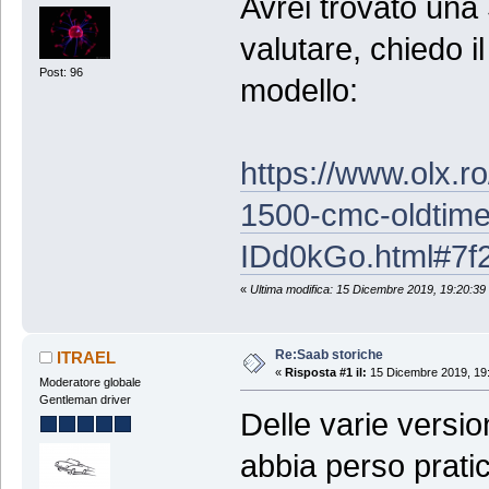
Avrei trovato un
valutare, chiedo i
Post: 96
modello:
https://www.olx.r
1500-cmc-oldtimer
IDd0kGo.html#7f
«
Ultima modifica: 15 Dicembre 2019, 19:20:3
Re:Saab storiche
ITRAEL
«
Risposta #1 il:
15 Dicembre 2019, 19:
Moderatore globale
Gentleman driver
Delle varie version
abbia perso pratic