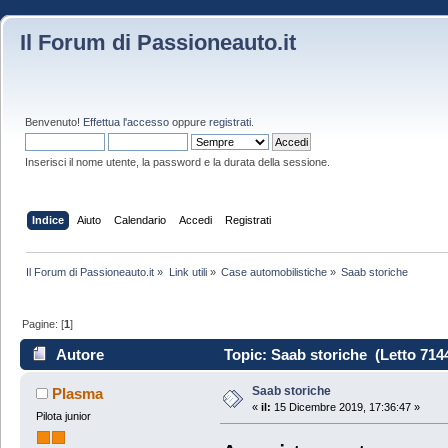
Il Forum di Passioneauto.it
Benvenuto!
Effettua l'accesso
oppure
registrati
.
Inserisci il nome utente, la password e la durata della sessione.
Indice
Aiuto
Calendario
Accedi
Registrati
Il Forum di Passioneauto.it
»
Link utili
»
Case automobilistiche
»
Saab storiche
Pagine: [
1
]
Autore
Topic: Saab storiche (Letto 7144
Saab storiche
PIasma
«
il:
15 Dicembre 2019, 17:36:47 »
Pilota junior