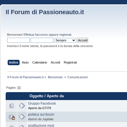
Il Forum di Passioneauto.it
Benvenuto!
Effettua l'accesso
oppure
registrati
.
Inserisci il nome utente, la password e la durata della sessione.
Indice
Aiuto
Calendario
Accedi
Registrati
Il Forum di Passioneauto.it
»
Benvenuto 
»
Comunicazioni
Pagine: [
1
]
Oggetto
/
Aperto da
Gruppo Facebook
Aperto da GTI79
politica sul forum
Aperto da Jagitalia
sostituzione mod