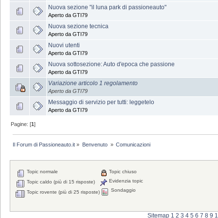
Nuova sezione "il luna park di passioneauto"
Aperto da GTI79
Nuova sezione tecnica
Aperto da GTI79
Nuovi utenti
Aperto da GTI79
Nuova sottosezione: Auto d'epoca che passione
Aperto da GTI79
Variazione articolo 1 regolamento
Aperto da GTI79
Messaggio di servizio per tutti: leggetelo
Aperto da GTI79
Pagine: [
1
]
Il Forum di Passioneauto.it
»
Benvenuto 
»
Comunicazioni
Topic normale
Topic chiuso
Evidenzia topic
Topic caldo (più di 15 risposte)
Sondaggio
Topic rovente (più di 25 risposte)
Sitemap
1
2
3
4
5
6
7
8
9
1