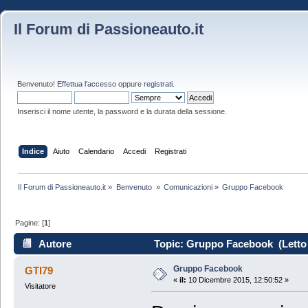
Il Forum di Passioneauto.it
Benvenuto!
Effettua l'accesso
oppure
registrati
.
Inserisci il nome utente, la password e la durata della sessione.
Indice
Aiuto
Calendario
Accedi
Registrati
Il Forum di Passioneauto.it
»
Benvenuto 
»
Comunicazioni
»
Gruppo Facebook
Pagine: [
1
]
Autore
Topic: Gruppo Facebook (Letto 
Gruppo Facebook
GTI79
«
il:
10 Dicembre 2015, 12:50:52 »
Visitatore