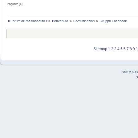
Pagine: [
1
]
Il Forum di Passioneauto.it
»
Benvenuto 
»
Comunicazioni
»
Gruppo Facebook
Sitemap
1
2
3
4
5
6
7
8
9
1
SMF 2.0.1
S