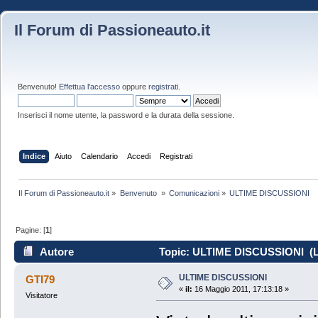
Il Forum di Passioneauto.it
Benvenuto!
Effettua l'accesso
oppure
registrati
.
Inserisci il nome utente, la password e la durata della sessione.
Indice
Aiuto
Calendario
Accedi
Registrati
Il Forum di Passioneauto.it
»
Benvenuto 
»
Comunicazioni
»
ULTIME DISCUSSIONI
Pagine: [
1
]
Autore
Topic: ULTIME DISCUSSIONI (Le
ULTIME DISCUSSIONI
GTI79
«
il:
16 Maggio 2011, 17:13:18 »
Visitatore