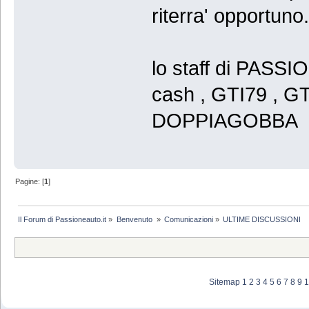
riterra' opportuno.
lo staff di PASS
cash , GTI79 , GT
DOPPIAGOBBA
Pagine: [
1
]
Il Forum di Passioneauto.it
»
Benvenuto 
»
Comunicazioni
»
ULTIME DISCUSSIONI
Sitemap
1
2
3
4
5
6
7
8
9
1