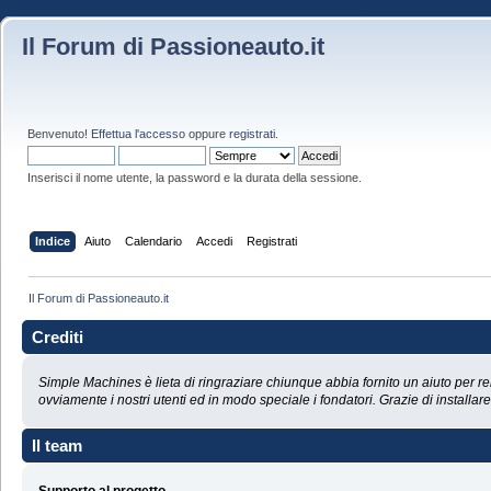
Il Forum di Passioneauto.it
Benvenuto!
Effettua l'accesso
oppure
registrati
.
Inserisci il nome utente, la password e la durata della sessione.
Indice
Aiuto
Calendario
Accedi
Registrati
Il Forum di Passioneauto.it
Crediti
Simple Machines è lieta di ringraziare chiunque abbia fornito un aiuto per re
ovviamente i nostri utenti ed in modo speciale i fondatori. Grazie di installa
Il team