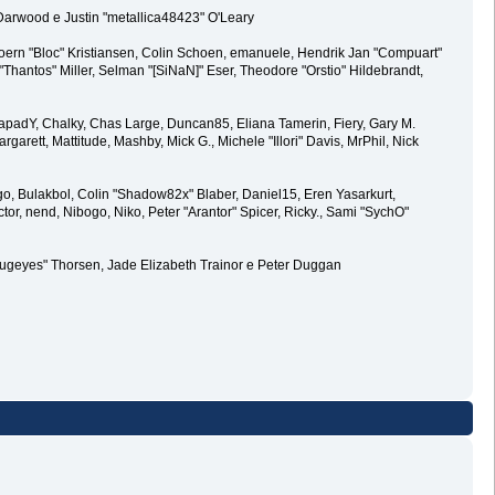
 Darwood e Justin "metallica48423" O'Leary
joern "Bloc" Kristiansen, Colin Schoen, emanuele, Hendrik Jan "Compuart"
antos" Miller, Selman "[SiNaN]" Eser, Theodore "Orstio" Hildebrandt,
0, CapadY, Chalky, Chas Large, Duncan85, Eliana Tamerin, Fiery, Gary M.
arett, Mattitude, Mashby, Mick G., Michele "Illori" Davis, MrPhil, Nick
, Bulakbol, Colin "Shadow82x" Blaber, Daniel15, Eren Yasarkurt,
, nend, Nibogo, Niko, Peter "Arantor" Spicer, Ricky., Sami "SychO"
abugeyes" Thorsen, Jade Elizabeth Trainor e Peter Duggan