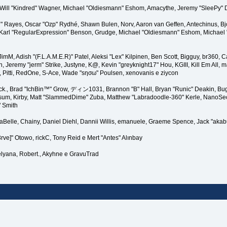
lez, Will "Kindred" Wagner, Michael "Oldiesmann" Eshom, Amacythe, Jeremy "SleePy"
27" Rayes, Oscar "Ozp" Rydhé, Shawn Bulen, Norv, Aaron van Geffen, Antechinus, B
arl "RegularExpression" Benson, Grudge, Michael "Oldiesmann" Eshom, Michael "Th
, JimM, Adish "(F.L.A.M.E.R)" Patel, Aleksi "Lex" Kilpinen, Ben Scott, Bigguy, br36
eremy "jerm" Strike, Justyne, K@, Kevin "greyknight17" Hou, KGIII, Kill Em All, marg
r, Pitti, RedOne, S-Ace, Wade "sησω" Poulsen, xenovanis e ziycon
k., Brad "IchBin™" Grow, ディン1031, Brannon "B" Hall, Bryan "Runic" Deakin, Bugo
sum, Kirby, Matt "SlammedDime" Zuba, Matthew "Labradoodle-360" Kerle, NanoSector
" Smith
linaBelle, Chainy, Daniel Diehl, Dannii Willis, emanuele, Graeme Spence, Jack "ak
rve]" Otowo, rickC, Tony Reid e Mert "Antes" Alınbay
lyana, Robert., Akyhne e GravuTrad