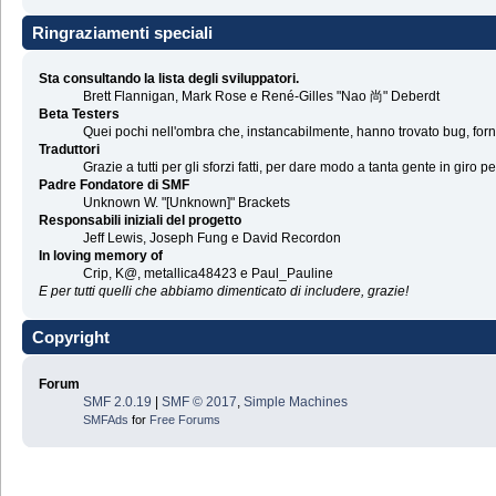
Ringraziamenti speciali
Sta consultando la lista degli sviluppatori.
Brett Flannigan, Mark Rose e René-Gilles "Nao 尚" Deberdt
Beta Testers
Quei pochi nell'ombra che, instancabilmente, hanno trovato bug, forni
Traduttori
Grazie a tutti per gli sforzi fatti, per dare modo a tanta gente in giro p
Padre Fondatore di SMF
Unknown W. "[Unknown]" Brackets
Responsabili iniziali del progetto
Jeff Lewis, Joseph Fung e David Recordon
In loving memory of
Crip, K@, metallica48423 e Paul_Pauline
E per tutti quelli che abbiamo dimenticato di includere, grazie!
Copyright
Forum
SMF 2.0.19
|
SMF © 2017
,
Simple Machines
SMFAds
for
Free Forums