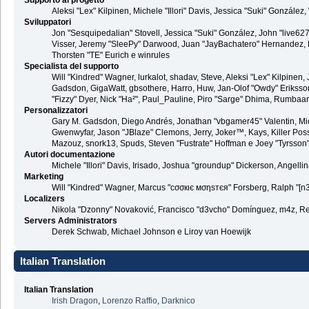
Supporto al progetto
Aleksi "Lex" Kilpinen, Michele "Illori" Davis, Jessica "Suki" Gonzá
Sviluppatori
Jon "Sesquipedalian" Stovell, Jessica "Suki" González, John "live6
Visser, Jeremy "SleePy" Darwood, Juan "JayBachatero" Hernandez, K
Thorsten "TE" Eurich e winrules
Specialista del supporto
Will "Kindred" Wagner, lurkalot, shadav, Steve, Aleksi "Lex" Kilpinen
Gadsdon, GigaWatt, gbsothere, Harro, Huw, Jan-Olof "Owdy" Eriksson, J
"Fizzy" Dyer, Nick "Ha²", Paul_Pauline, Piro "Sarge" Dhima, Rumbaa
Personalizzatori
Gary M. Gadsdon, Diego Andrés, Jonathan "vbgamer45" Valentin, Mic
Gwenwyfar, Jason "JBlaze" Clemons, Jerry, Joker™, Kays, Killer Pos
Mazouz, snork13, Spuds, Steven "Fustrate" Hoffman e Joey "Tyrsson
Autori documentazione
Michele "Illori" Davis, Irisado, Joshua "groundup" Dickerson, Angel
Marketing
Will "Kindred" Wagner, Marcus "cσσкιє мσηѕтєя" Forsberg, Ralph "[n3
Localizers
Nikola "Dzonny" Novaković, Francisco "d3vcho" Domínguez, m4z, Re
Servers Administrators
Derek Schwab, Michael Johnson e Liroy van Hoewijk
Italian Translation
Italian Translation
Irish Dragon
,
Lorenzo Raffio
,
Darknico