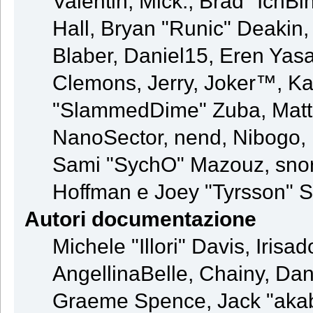
Valentin, Mick., Brad "Ic
Hall, Bryan "Runic" Deakin
Blaber, Daniel15, Eren Yas
Clemons, Jerry, Joker™, Kay
"SlammedDime" Zuba, Matt
NanoSector, nend, Nibogo, N
Sami "SychO" Mazouz, snor
Hoffman e Joey "Tyrsson" S
Autori documentazione
Michele "Illori" Davis, Iris
AngellinaBelle, Chainy, Dani
Graeme Spence, Jack "akab