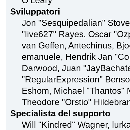
O'Leary
Sviluppatori
Jon "Sesquipedalian" Stovel
"live627" Rayes, Oscar "Oz
van Geffen, Antechinus, Bjo
emanuele, Hendrik Jan "Co
Darwood, Juan "JayBachate
"RegularExpression" Benso
Eshom, Michael "Thantos" M
Theodore "Orstio" Hildebran
Specialista del supporto
Will "Kindred" Wagner, lurka