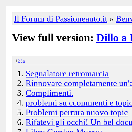
Il Forum di Passioneauto.it
»
Ben
View full version:
Dillo a
1
2
3
»
Segnalatore retromarcia
Rinnovare completamente un'a
Complimenti.
problemi su ccommenti e topi
Problemi pertura nuovo topic
Rifatevi gli occhi! Un bel do
Libro Gordon Murray