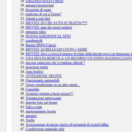
URGONO NUOVI MOD
annunci inopportuni
Invasione di spam
qualcuno di voi a Trieste?
Attenti a quei due
MOVED: DI CHE AUTO SI TRATTA????
MOVED: auto dei nostri genitori
annuncio falso
NUOVA ADESIONE AL SITO
spaghetto46
Banner BMW-Classic
MOVED: AURELIA b20 COUPé v SERIE
MOVED: dove si trova il numero di telaio della lincoln town car limousine 
UNA MULTA RIDICOLA,UN RICORSO,UN ESITO AGGHIACCIANT
ma non capiscono che si rendono ridicoli ?
inserzioni truffa
Auto Inglesi
ATTENZIONE TRUFFE
Questionario automobili
Vengo reindirizzato su un altro utente...
Consiglio
Acquisto gomme a buon prezzo!!!
Trasmissione interessante
Inserire foto sul forum
Salve a tutti
aggiornamento forum
annunci
Truffe
Assicurazione di mezzo storico di proprietà di società fallita.
Condivisione materiale utile