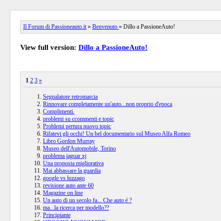
Il Forum di Passioneauto.it
»
Benvenuto
» Dillo a PassioneAuto!
View full version:
Dillo a PassioneAuto!
1
2
3
»
Segnalatore retromarcia
Rinnovare completamente un'auto...non proprio d'epoca
Complimenti.
problemi su ccommenti e topic
Problemi pertura nuovo topic
Rifatevi gli occhi! Un bel documentario sul Museo Alfa Romeo
Libro Gordon Murray
Museo dell'Automobile, Torino
problema jaguar xj
Una proposta migliorativa
Mai abbassare la guardia
google vs luzzago
revisione auto ante 60
Magazine on line
Un auto di un secolo fa... Che auto é ?
ma...la ricerca per modello??
Principiante