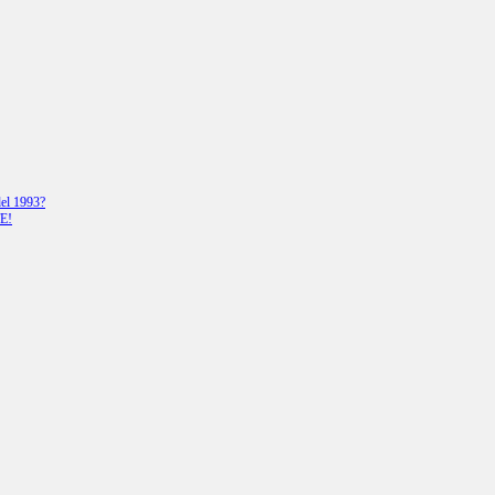
del 1993?
E!