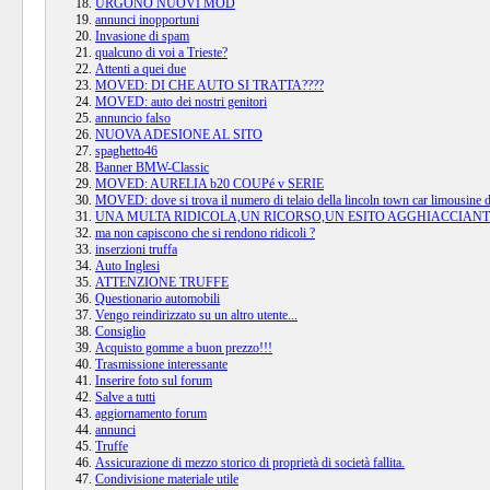
URGONO NUOVI MOD
annunci inopportuni
Invasione di spam
qualcuno di voi a Trieste?
Attenti a quei due
MOVED: DI CHE AUTO SI TRATTA????
MOVED: auto dei nostri genitori
annuncio falso
NUOVA ADESIONE AL SITO
spaghetto46
Banner BMW-Classic
MOVED: AURELIA b20 COUPé v SERIE
MOVED: dove si trova il numero di telaio della lincoln town car limousine 
UNA MULTA RIDICOLA,UN RICORSO,UN ESITO AGGHIACCIANT
ma non capiscono che si rendono ridicoli ?
inserzioni truffa
Auto Inglesi
ATTENZIONE TRUFFE
Questionario automobili
Vengo reindirizzato su un altro utente...
Consiglio
Acquisto gomme a buon prezzo!!!
Trasmissione interessante
Inserire foto sul forum
Salve a tutti
aggiornamento forum
annunci
Truffe
Assicurazione di mezzo storico di proprietà di società fallita.
Condivisione materiale utile