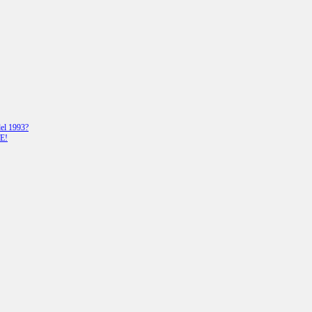
del 1993?
E!