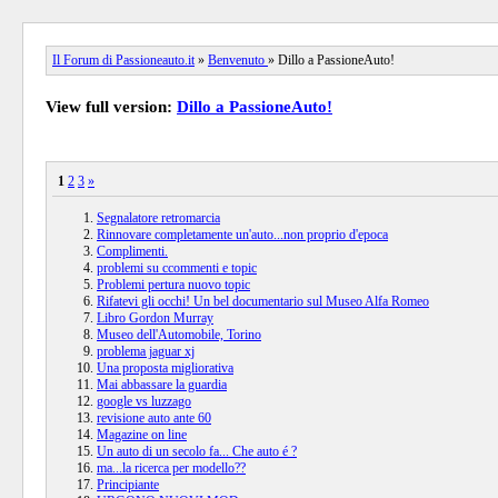
Il Forum di Passioneauto.it
»
Benvenuto
» Dillo a PassioneAuto!
View full version:
Dillo a PassioneAuto!
1
2
3
»
Segnalatore retromarcia
Rinnovare completamente un'auto...non proprio d'epoca
Complimenti.
problemi su ccommenti e topic
Problemi pertura nuovo topic
Rifatevi gli occhi! Un bel documentario sul Museo Alfa Romeo
Libro Gordon Murray
Museo dell'Automobile, Torino
problema jaguar xj
Una proposta migliorativa
Mai abbassare la guardia
google vs luzzago
revisione auto ante 60
Magazine on line
Un auto di un secolo fa... Che auto é ?
ma...la ricerca per modello??
Principiante