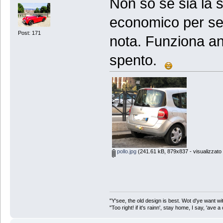
Non so se sia la 
economico per seg
Post: 171
nota. Funziona an
spento.
pollo.jpg
(241.61 kB, 879x837 - visualizzato 
"Y'see, the old design is best. Wot d'ye want wit
"Too right! if it's rainn', stay home, I say, 'ave a 