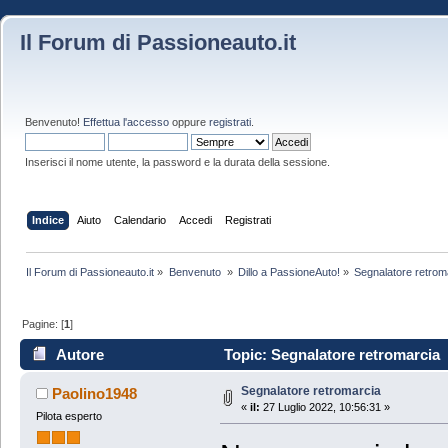
Il Forum di Passioneauto.it
Benvenuto!
Effettua l'accesso
oppure
registrati
.
Inserisci il nome utente, la password e la durata della sessione.
Indice
Aiuto
Calendario
Accedi
Registrati
Il Forum di Passioneauto.it
»
Benvenuto 
»
Dillo a PassioneAuto!
»
Segnalatore retrom
Pagine: [
1
]
Autore
Topic: Segnalatore retromarcia (
Segnalatore retromarcia
Paolino1948
«
il:
27 Luglio 2022, 10:56:31 »
Pilota esperto