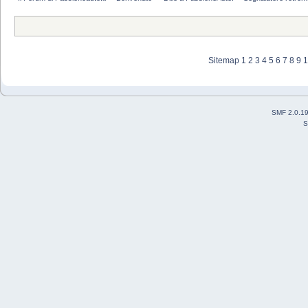
Sitemap
1
2
3
4
5
6
7
8
9
1
SMF 2.0.1
S