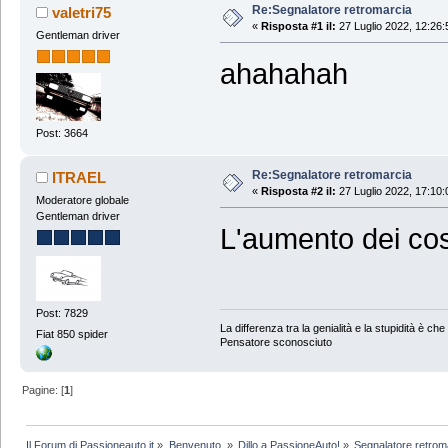
Re:Segnalatore retromarcia
valetri75
«
Risposta #1 il:
27 Luglio 2022, 12:26:
Gentleman driver
ahahahah
Post: 3664
Re:Segnalatore retromarcia
ITRAEL
«
Risposta #2 il:
27 Luglio 2022, 17:10:
Moderatore globale
Gentleman driver
L'aumento dei cos
Post: 7829
La differenza tra la genialità e la stupidità è che l
Fiat 850 spider
Pensatore sconosciuto
Pagine: [
1
]
Il Forum di Passioneauto.it
»
Benvenuto 
»
Dillo a PassioneAuto!
»
Segnalatore retrom