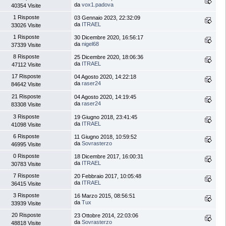
da
vox1.padova
40354 Visite
1 Risposte
03 Gennaio 2023, 22:32:09
da
ITRAEL
33026 Visite
1 Risposte
30 Dicembre 2020, 16:56:17
da
nigel68
37339 Visite
8 Risposte
25 Dicembre 2020, 18:06:36
da
ITRAEL
47112 Visite
17 Risposte
04 Agosto 2020, 14:22:18
da
raser24
84642 Visite
21 Risposte
04 Agosto 2020, 14:19:45
da
raser24
83308 Visite
3 Risposte
19 Giugno 2018, 23:41:45
da
ITRAEL
41098 Visite
6 Risposte
11 Giugno 2018, 10:59:52
da
Sovrasterzo
46995 Visite
0 Risposte
18 Dicembre 2017, 16:00:31
da
ITRAEL
30783 Visite
7 Risposte
20 Febbraio 2017, 10:05:48
da
ITRAEL
36415 Visite
3 Risposte
16 Marzo 2015, 08:56:51
da
Tux
33939 Visite
20 Risposte
23 Ottobre 2014, 22:03:06
da
Sovrasterzo
48818 Visite