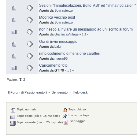
Sezioni "Immatricolazioni, Bollo, ASI" ed "Immatricolazioni"
Aperto da
Sovrasterzo
Modifica vecchio post
Aperto da
Sovrasterzo
non riesco a inviare un messaggio ad un iscritto al forum
Aperto da
GianlucaVintage
«
1
2
»
Ora di invio messaggio
Aperto da
balgi
rimpiccolimento dimensione caratteri
Aperto da
mauro96
Caricamento foto
Aperto da GTI79
«
1
2
»
Pagine: [
1
]
2
Il Forum di Passioneauto.it
»
Benvenuto 
»
Help desk
Topic normale
Topic chiuso
Evidenzia topic
Topic caldo (più di 15 risposte)
Sondaggio
Topic rovente (più di 25 risposte)