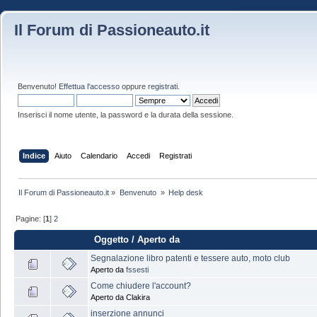
Il Forum di Passioneauto.it
Benvenuto!
Effettua l'accesso
oppure
registrati
.
Inserisci il nome utente, la password e la durata della sessione.
Indice
Aiuto
Calendario
Accedi
Registrati
Il Forum di Passioneauto.it
»
Benvenuto 
»
Help desk
Pagine: [
1
]
2
Oggetto
/
Aperto da
Segnalazione libro patenti e tessere auto, moto club
Aperto da
fssesti
Come chiudere l'account?
Aperto da Clakira
inserzione annunci