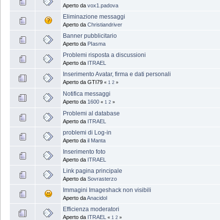
Aperto da
vox1.padova
Eliminazione messaggi
Aperto da
Christiandriver
Banner pubblicitario
Aperto da
PIasma
Problemi risposta a discussioni
Aperto da
ITRAEL
Inserimento Avatar, firma e dati personali
Aperto da GTI79
«
1
2
»
Notifica messaggi
Aperto da
1600
«
1
2
»
Problemi al database
Aperto da
ITRAEL
problemi di Log-in
Aperto da
il Manta
Inserimento foto
Aperto da
ITRAEL
Link pagina principale
Aperto da
Sovrasterzo
Immagini Imageshack non visibili
Aperto da
Anacidol
Efficienza moderatori
Aperto da
ITRAEL
«
1
2
»