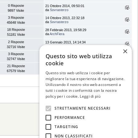
0 Risposte
21 Ottobre 2014, 09:50:01
da
Sovrasterzo
9897 Visite
3 Risposte
14 Ottobre 2013, 22:32:18
da
Sovrasterzo
45648 Visite
18 Risposte
28 Febbraio 2013, 19:58:29
da
ArchFiera
51181 Visite
2 Risposte
13 Gennaio 2013, 14:14:34
da
balgi
32716 Visite
×
3 Risposte
09 Novembre 2012, 23:16:00
Questo sito web utilizza
da
mauro96
32747 Visite
cookie
21 Risposte
02 Maggio 2012, 12:36:32
da
csj.bomber
67579 Visite
Questo sito web utilizza i cookie per
migliorare la tua esperienza di navigazione.
Utilizzando il nostro sito web acconsenti a
tutti i cookie in conformità con la nostra
policy per i cookie.
Leggi di più
STRETTAMENTE NECESSARI
Vai a:
PERFORMANCE
TARGETING
NON CLASSIFICATI