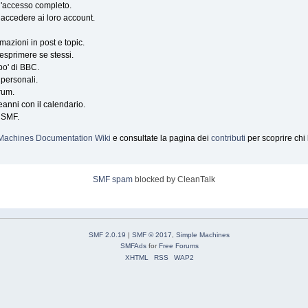
e l'accesso completo.
er accedere ai loro account.
mazioni in post e topic.
 esprimere se stessi.
po' di BBC.
 personali.
orum.
eanni con il calendario.
i SMF.
Machines Documentation Wiki
e consultate la pagina dei
contributi
per scoprire chi
SMF spam
blocked by CleanTalk
SMF 2.0.19
|
SMF © 2017
,
Simple Machines
SMFAds
for
Free Forums
XHTML
RSS
WAP2