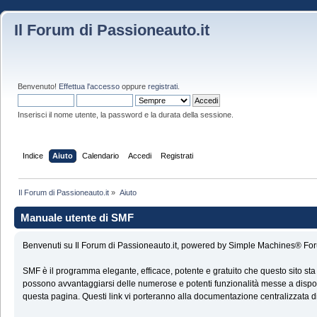
Il Forum di Passioneauto.it
Benvenuto!
Effettua l'accesso
oppure
registrati
.
Inserisci il nome utente, la password e la durata della sessione.
Indice
Aiuto
Calendario
Accedi
Registrati
Il Forum di Passioneauto.it
»
Aiuto
Manuale utente di SMF
Benvenuti su Il Forum di Passioneauto.it, powered by Simple Machines® Fo
SMF è il programma elegante, efficace, potente e gratuito che questo sito sta
possono avvantaggiarsi delle numerose e potenti funzionalità messe a disposi
questa pagina. Questi link vi porteranno alla documentazione centralizzata di 