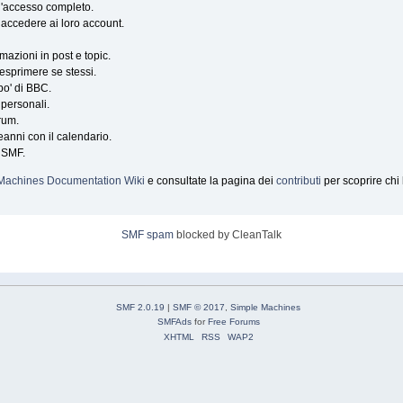
e l'accesso completo.
er accedere ai loro account.
mazioni in post e topic.
 esprimere se stessi.
po' di BBC.
 personali.
orum.
eanni con il calendario.
i SMF.
Machines Documentation Wiki
e consultate la pagina dei
contributi
per scoprire chi
SMF spam
blocked by CleanTalk
SMF 2.0.19
|
SMF © 2017
,
Simple Machines
SMFAds
for
Free Forums
XHTML
RSS
WAP2