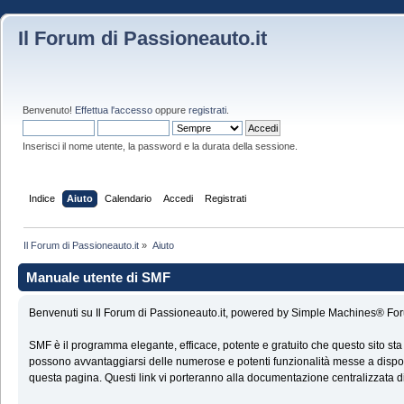
Il Forum di Passioneauto.it
Benvenuto!
Effettua l'accesso
oppure
registrati
.
Inserisci il nome utente, la password e la durata della sessione.
Indice
Aiuto
Calendario
Accedi
Registrati
Il Forum di Passioneauto.it
»
Aiuto
Manuale utente di SMF
Benvenuti su Il Forum di Passioneauto.it, powered by Simple Machines® Fo
SMF è il programma elegante, efficace, potente e gratuito che questo sito sta
possono avvantaggiarsi delle numerose e potenti funzionalità messe a disposi
questa pagina. Questi link vi porteranno alla documentazione centralizzata di 