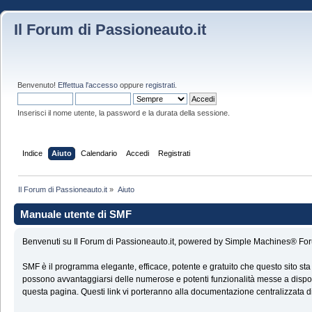
Il Forum di Passioneauto.it
Benvenuto!
Effettua l'accesso
oppure
registrati
.
Inserisci il nome utente, la password e la durata della sessione.
Indice
Aiuto
Calendario
Accedi
Registrati
Il Forum di Passioneauto.it
»
Aiuto
Manuale utente di SMF
Benvenuti su Il Forum di Passioneauto.it, powered by Simple Machines® Fo
SMF è il programma elegante, efficace, potente e gratuito che questo sito sta
possono avvantaggiarsi delle numerose e potenti funzionalità messe a disposi
questa pagina. Questi link vi porteranno alla documentazione centralizzata di 