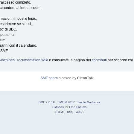
e l'accesso completo.
er accedere ai loro account.
mazioni in post e topic.
 esprimere se stessi.
po' di BBC.
 personali.
orum.
eanni con il calendario.
i SMF.
Machines Documentation Wiki
e consultate la pagina dei
contributi
per scoprire chi
SMF spam
blocked by CleanTalk
SMF 2.0.19
|
SMF © 2017
,
Simple Machines
SMFAds
for
Free Forums
XHTML
RSS
WAP2