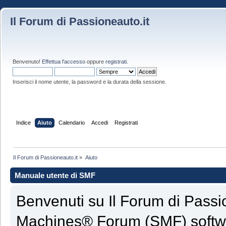
Il Forum di Passioneauto.it
Benvenuto!
Effettua l'accesso
oppure
registrati
.
Inserisci il nome utente, la password e la durata della sessione.
Indice
Aiuto
Calendario
Accedi
Registrati
Il Forum di Passioneauto.it
»
Aiuto
Manuale utente di SMF
Benvenuti su Il Forum di Passi
Machines® Forum (SMF) softw