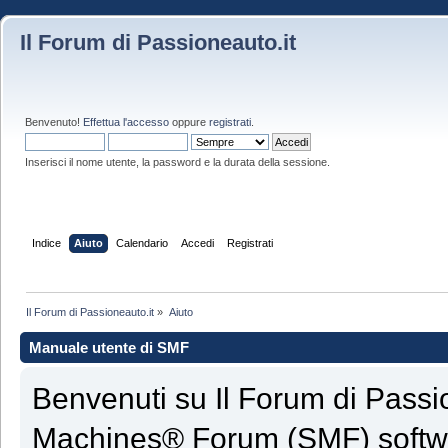
Il Forum di Passioneauto.it
Benvenuto!
Effettua l'accesso
oppure
registrati
.
Inserisci il nome utente, la password e la durata della sessione.
Indice
Aiuto
Calendario
Accedi
Registrati
Il Forum di Passioneauto.it
»
Aiuto
Manuale utente di SMF
Benvenuti su Il Forum di Passi
Machines® Forum (SMF) softw