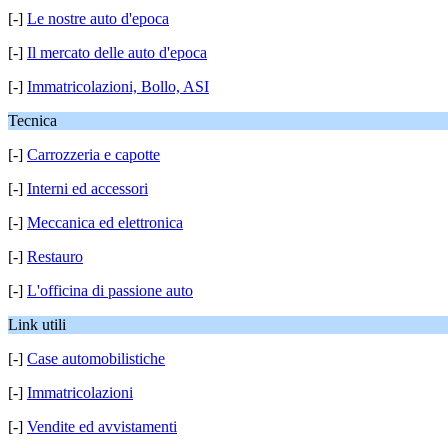
[-]
Le nostre auto d'epoca
[-]
Il mercato delle auto d'epoca
[-]
Immatricolazioni, Bollo, ASI
Tecnica
[-]
Carrozzeria e capotte
[-]
Interni ed accessori
[-]
Meccanica ed elettronica
[-]
Restauro
[-]
L'officina di passione auto
Link utili
[-]
Case automobilistiche
[-]
Immatricolazioni
[-]
Vendite ed avvistamenti