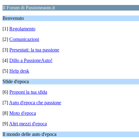
Il Forum di Passioneauto.it
Benvenuto
[1]
Regolamento
[2]
Comunicazioni
[3]
Presentati: la tua passione
[4]
Dillo a PassioneAuto!
[5]
Help desk
Sfide d'epoca
[6]
Proponi la tua sfida
[7]
Auto d'epoca che passione
[8]
Moto d'epoca
[9]
Altri mezzi d'epoca
Il mondo delle auto d'epoca