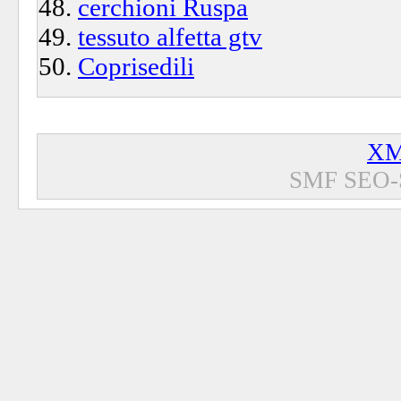
cerchioni Ruspa
tessuto alfetta gtv
Coprisedili
XM
SMF SEO-