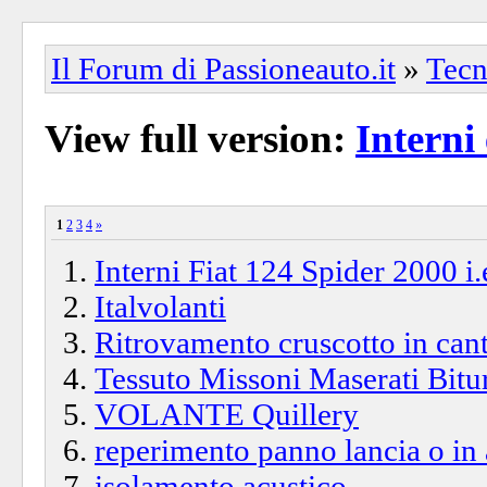
Il Forum di Passioneauto.it
»
Tecn
View full version:
Interni
1
2
3
4
»
Interni Fiat 124 Spider 2000 i
Italvolanti
Ritrovamento cruscotto in cant
Tessuto Missoni Maserati Bitu
VOLANTE Quillery
reperimento panno lancia o in a
isolamento acustico