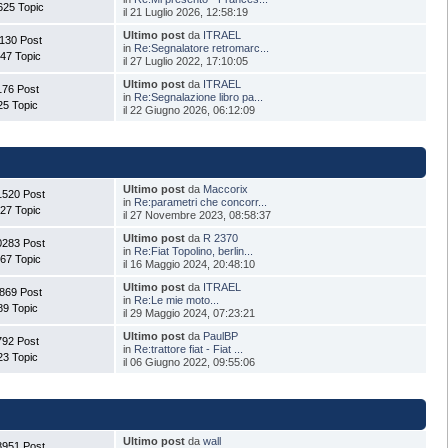
625 Topic
il 21 Luglio 2026, 12:58:19
Ultimo post
da
ITRAEL
130 Post
in
Re:Segnalatore retromarc...
47 Topic
il 27 Luglio 2022, 17:10:05
Ultimo post
da
ITRAEL
176 Post
in
Re:Segnalazione libro pa...
25 Topic
il 22 Giugno 2026, 06:12:09
Ultimo post
da
Maccorix
1520 Post
in
Re:parametri che concorr...
27 Topic
il 27 Novembre 2023, 08:58:37
Ultimo post
da
R 2370
0283 Post
in
Re:Fiat Topolino, berlin...
67 Topic
il 16 Maggio 2024, 20:48:10
Ultimo post
da
ITRAEL
869 Post
in
Re:Le mie moto...
89 Topic
il 29 Maggio 2024, 07:23:21
Ultimo post
da
PaulBP
792 Post
in
Re:trattore fiat - Fiat ...
23 Topic
il 06 Giugno 2022, 09:55:06
Ultimo post
da
wall
8951 Post