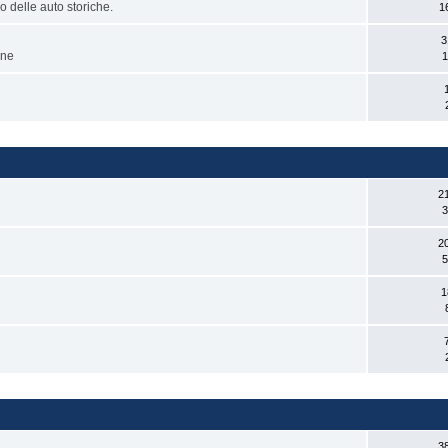
 delle auto storiche.
1
3
one
1
2
3
2
5
1
3