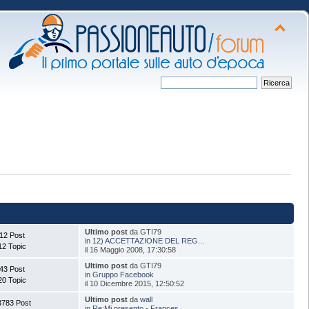
Ultimo post
da GTI79
12 Post
in
12) ACCETTAZIONE DEL REG...
12 Topic
il 16 Maggio 2008, 17:30:58
Ultimo post
da GTI79
43 Post
in
Gruppo Facebook
20 Topic
il 10 Dicembre 2015, 12:50:52
Ultimo post
da
wall
3783 Post
in
Re:Mi presento - Frances...