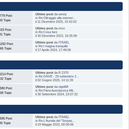
Ultimo post
da
westy
779 Post
in
Re:Oltraggio alla memori...
65 Topic
il 11 Dicembre 2025, 15:42:02
Ultimo post
da
orso
433 Post
in
Re:Cosa fare
31 Topic
il 30 Dicembre 2023, 16:35:08
Ultimo post
da
ITRAEL
5292 Post
in
Re:I magna tranquillo
65 Topic
il 17 Aprile 2024, 17:49:06
Ultimo post
da
R 2370
3214 Post
in
Re:GNVE - 29 settembre 2...
32 Topic
il 02 Giugno 2025, 14:11:39
Ultimo post
da
nigel68
580 Post
in
Re:Fiera Auoclassica Mil...
06 Topic
il 30 Settembre 2024, 23:07:32
Ultimo post
da
ITRAEL
595 Post
in
Re:L'Aurelia del "Sorpas...
85 Topic
il 19 Maggio 2023, 00:09:06