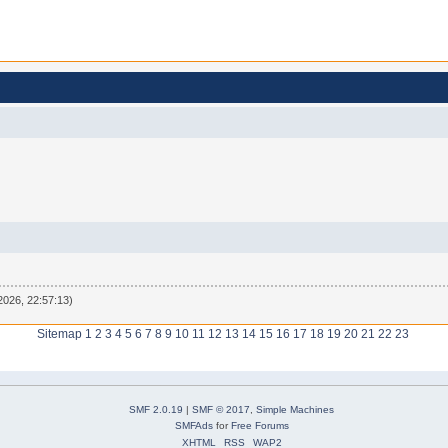
2026, 22:57:13)
Sitemap
1
2
3
4
5
6
7
8
9
10
11
12
13
14
15
16
17
18
19
20
21
22
23
SMF 2.0.19
|
SMF © 2017
,
Simple Machines
SMFAds
for
Free Forums
XHTML
RSS
WAP2