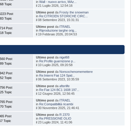
in
Wall - nuovo arrivo, MAz...
68 Topic
il 21 Luglio 2026, 12:54:16
Ultimo post
da
Frosty the snowman
4223 Post
in
Re:CITROEN STORICHE CIRC...
83 Topic
il 08 Settembre 2023, 15:31:31
Ultimo post
da
ITRAEL
714 Post
in
Riproduzione targhe orig...
18 Topic
il 19 Febbraio 2026, 20:04:53
Ultimo post
da
nigel68
560 Post
in
Re:Profilo guarnizione p...
89 Topic
il 10 Luglio 2025, 09:20:58
Ultimo post
da
Nonsochenomemettere
942 Post
in
Re:Interni Fiat 124 Spid...
52 Topic
il 06 Settembre 2023, 10:35:59
Ultimo post
da
afterlife
756 Post
in
Re:Fiat 124 BC1 1608 197...
25 Topic
il 12 Giugno 2026, 12:56:45
Ultimo post
da
ITRAEL
765 Post
in
Re:Compatibilità ricambi
70 Topic
il 30 Novembre 2025, 21:46:41
Ultimo post
da
R 2370
865 Post
in
Re:PRESSIONE OLIO
57 Topic
il 23 Luglio 2024, 11:41:06