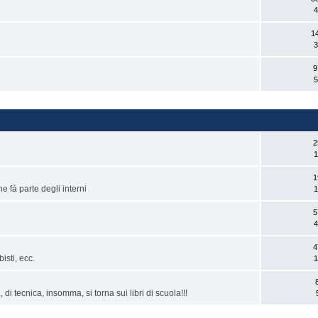
4
1
3
9
5
2
1
1
he fà parte degli interni
1
5
4
4
bisti, ecc.
1
di tecnica, insomma, si torna sui libri di scuola!!!