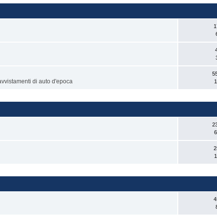
1
5
 avvistamenti di auto d'epoca
1
2
6
2
1
4