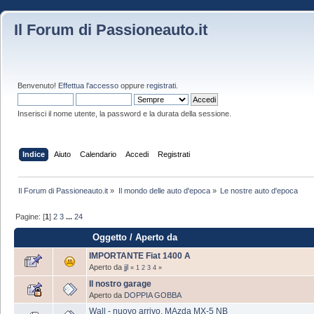
Il Forum di Passioneauto.it
Benvenuto!
Effettua l'accesso
oppure
registrati
.
Inserisci il nome utente, la password e la durata della sessione.
Indice
Aiuto
Calendario
Accedi
Registrati
Il Forum di Passioneauto.it
»
Il mondo delle auto d'epoca
»
Le nostre auto d'epoca
Pagine: [
1
]
2
3
...
24
Oggetto
/
Aperto da
IMPORTANTE Fiat 1400 A
Aperto da
jjl
«
1
2
3
4
»
Il nostro garage
Aperto da
DOPPIA GOBBA
Wall - nuovo arrivo, MAzda MX-5 NB