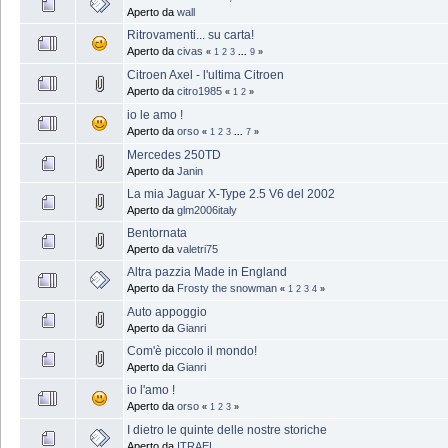
Aperto da
wall
Ritrovamenti... su carta!
Aperto da
civas
«
1
2
3
...
9
»
Citroen Axel - l'ultima Citroen
Aperto da
citro1985
«
1
2
»
io le amo !
Aperto da
orso
«
1
2
3
...
7
»
Mercedes 250TD
Aperto da
Janin
La mia Jaguar X-Type 2.5 V6 del 2002
Aperto da
glm2006italy
Bentornata
Aperto da
valetri75
Altra pazzia Made in England
Aperto da
Frosty the snowman
«
1
2
3
4
»
Auto appoggio
Aperto da
Gianri
Com'è piccolo il mondo!
Aperto da
Gianri
io l'amo !
Aperto da
orso
«
1
2
3
»
I dietro le quinte delle nostre storiche
Aperto da
ITRAEL