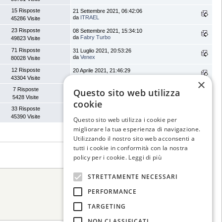
15 Risposte
21 Settembre 2021, 06:42:06
da
ITRAEL
45286 Visite
23 Risposte
08 Settembre 2021, 15:34:10
da
Fabry Turbo
49823 Visite
71 Risposte
31 Luglio 2021, 20:53:26
da
Venex
80028 Visite
12 Risposte
20 Aprile 2021, 21:46:29
da
Paoly
43304 Visite
×
7 Risposte
12 Marzo 2021, 18:52:38
Questo sito web utilizza
da
ITRAEL
5428 Visite
cookie
33 Risposte
11 Gennaio 2021, 15:31:36
da
elytec71
45390 Visite
Questo sito web utilizza i cookie per
migliorare la tua esperienza di navigazione.
Utilizzando il nostro sito web acconsenti a
tutti i cookie in conformità con la nostra
policy per i cookie.
Leggi di più
STRETTAMENTE NECESSARI
Vai a:
PERFORMANCE
TARGETING
NON CLASSIFICATI