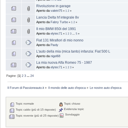
Rivoluzione in garage
Aperto da
valetri75
«
1
2
»
Lancia Delta hf integrale 8v
Aperto da
Fabry Turbo
«
1
2
»
Il mio BMW 850i del 1991
Aperto da
elytec71
«
1
2
3
...
5
»
Fiat 131 Mirafiori di mio nonno
Aperto da
Paoly
L'auto della mia (mica tanto) infanzia: Fiat 500 L
Aperto da
nigel68
La mia nuova Alfa Romeo 75 - 1987
Aperto da
elytec71
«
1
2
3
»
Pagine: [
1
]
2
3
...
24
Il Forum di Passioneauto.it
»
Il mondo delle auto d'epoca
»
Le nostre auto d'epoca
Topic normale
Topic chiuso
Evidenzia topic
Topic caldo (più di 15 risposte)
Sondaggio
Topic rovente (più di 25 risposte)