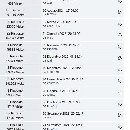
da
wall
431 Visite
121 Risposte
20 Agosto 2024, 17:36:05
da
R 2370
201019 Visite
29 Risposte
02 Marzo 2023, 16:16:31
da
citro1985
13855 Visite
92 Risposte
11 Gennaio 2023, 20:48:02
da
orso
162642 Visite
1 Risposte
03 Gennaio 2023, 11:45:23
da
PIasma
49658 Visite
5 Risposte
21 Dicembre 2022, 08:14:34
da
wall
55341 Visite
5 Risposte
19 Dicembre 2022, 12:48:22
da
valetri75
53247 Visite
55 Risposte
14 Novembre 2022, 15:11:14
da
valetri75
192102 Visite
1 Risposte
25 Ottobre 2021, 11:46:42
da
westy
33306 Visite
5 Risposte
06 Ottobre 2021, 13:53:39
da
ITRAEL
3747 Visite
37 Risposte
28 Settembre 2021, 23:32:47
da
orso
17513 Visite
4 Risposte
21 Settembre 2021, 22:12:08
da
ITRAEL
36751 Visite