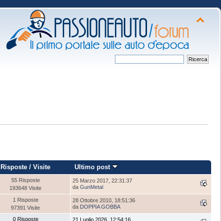
Risposte
/
Visite
Ultimo post
55 Risposte
25 Marzo 2017, 22:31:37
da
GunMetal
193648 Visite
1 Risposte
28 Ottobre 2010, 18:51:36
da
DOPPIA GOBBA
97391 Visite
0 Risposte
21 Luglio 2026, 12:54:16