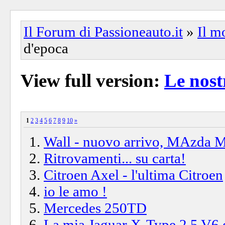
Il Forum di Passioneauto.it
»
Il m
d'epoca
View full version:
Le nost
1
2
3
4
5
6
7
8
9
10
»
Wall - nuovo arrivo, MAzda
Ritrovamenti... su carta!
Citroen Axel - l'ultima Citroen
io le amo !
Mercedes 250TD
La mia Jaguar X-Type 2.5 V6 