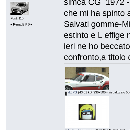
simca CG 1972 - 7
che mi ha spinto 
Post: 115
Salvati gomme-Mi
♦ Renault Ｆб ♦
estinto e L effige
ieri ne ho beccat
confronto,a titolo 
d.JPG
(43.61 kB, 930x500 - visualizzato 586