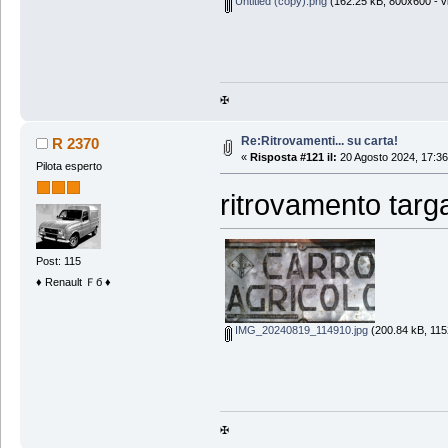
Untitled (copy).png
(162.25 kB, 800x600 - vi
✠
Re:Ritrovamenti... su carta!
R 2370
«
Risposta #121 il:
20 Agosto 2024, 17:36
Pilota esperto
ritrovamento targ
Post: 115
♦ Renault Ｆб ♦
IMG_20240819_114910.jpg
(200.84 kB, 1152
✠