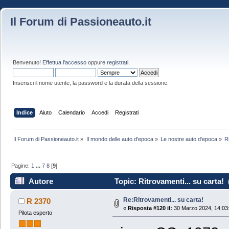
Il Forum di Passioneauto.it
Benvenuto!
Effettua l'accesso
oppure
registrati
.
Inserisci il nome utente, la password e la durata della sessione.
Indice
Aiuto
Calendario
Accedi
Registrati
Il Forum di Passioneauto.it
»
Il mondo delle auto d'epoca
»
Le nostre auto d'epoca
»
R
Pagine:
1
...
7
8
[
9
]
Autore
Topic: Ritrovamenti... su carta! 
Re:Ritrovamenti... su carta!
R 2370
«
Risposta #120 il:
30 Marzo 2024, 14:03
Pilota esperto