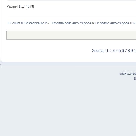
Pagine:
1
...
7
8
[
9
]
Il Forum di Passioneauto.it
»
Il mondo delle auto d'epoca
»
Le nostre auto d'epoca
»
R
Sitemap
1
2
3
4
5
6
7
8
9
1
SMF 2.0.1
S