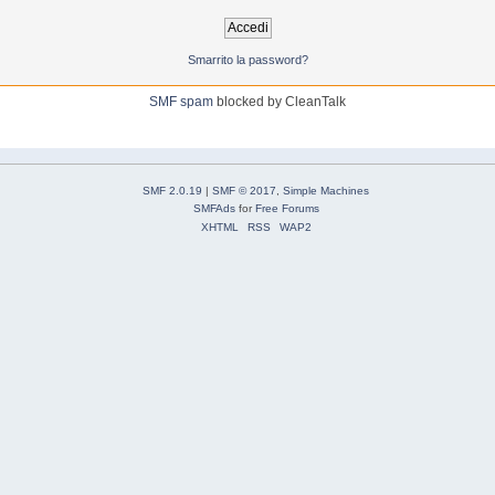
Smarrito la password?
SMF spam
blocked by CleanTalk
SMF 2.0.19
|
SMF © 2017
,
Simple Machines
SMFAds
for
Free Forums
XHTML
RSS
WAP2