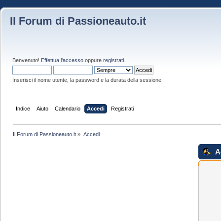
Il Forum di Passioneauto.it
Benvenuto!
Effettua l'accesso
oppure
registrati
.
Inserisci il nome utente, la password e la durata della sessione.
Indice
Aiuto
Calendario
Accedi
Registrati
Il Forum di Passioneauto.it
»
Accedi
A