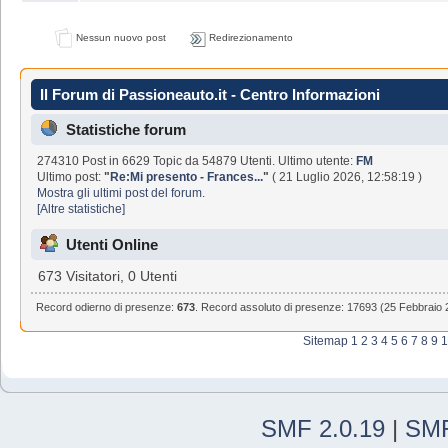
Nessun nuovo post
Redirezionamento
Il Forum di Passioneauto.it - Centro Informazioni
Statistiche forum
274310 Post in 6629 Topic da 54879 Utenti. Ultimo utente:
FM
Ultimo post:
"
Re:Mi presento - Frances...
"
( 21 Luglio 2026, 12:58:19 )
Mostra gli ultimi post del forum.
[Altre statistiche]
Utenti Online
673 Visitatori, 0 Utenti
Record odierno di presenze:
673
. Record assoluto di presenze: 17693 (25 Febbraio 
Sitemap
1
2
3
4
5
6
7
8
9
1
SMF 2.0.19
|
SMF