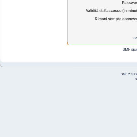
Passwor
Validità dell'accesso (in minut
Rimani sempre conness
Sm
SMF sp
SMF 2.0.1
S