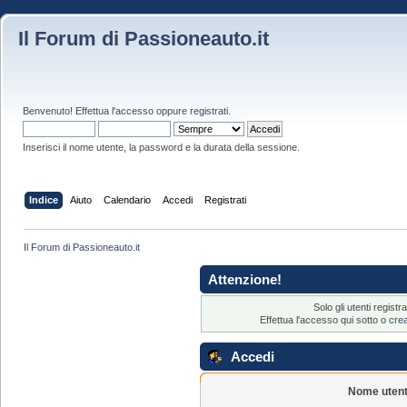
Il Forum di Passioneauto.it
Benvenuto!
Effettua l'accesso
oppure
registrati
.
Inserisci il nome utente, la password e la durata della sessione.
Indice
Aiuto
Calendario
Accedi
Registrati
Il Forum di Passioneauto.it
Attenzione!
Solo gli utenti regis
Effettua l'accesso qui sotto o
cre
Accedi
Nome utent