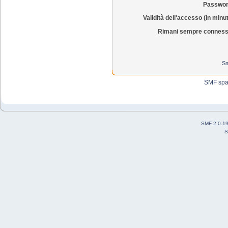
Passwor
Validità dell'accesso (in minut
Rimani sempre conness
Sm
SMF sp
SMF 2.0.1
S