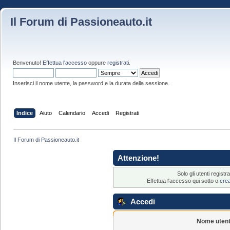
Il Forum di Passioneauto.it
Benvenuto!
Effettua l'accesso
oppure
registrati
.
Inserisci il nome utente, la password e la durata della sessione.
Indice
Aiuto
Calendario
Accedi
Registrati
Il Forum di Passioneauto.it
Attenzione!
Solo gli utenti regis
Effettua l'accesso qui sotto o
cre
Accedi
Nome utent