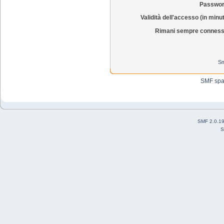
Passwor
Validità dell'accesso (in minut
Rimani sempre conness
Sm
SMF sp
SMF 2.0.1
S