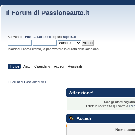
Il Forum di Passioneauto.it
Benvenuto!
Effettua l'accesso
oppure
registrati
.
Inserisci il nome utente, la password e la durata della sessione.
Indice
Aiuto
Calendario
Accedi
Registrati
Il Forum di Passioneauto.it
Attenzione!
Solo gli utenti regis
Effettua l'accesso qui sotto o
cre
Accedi
Nome utent