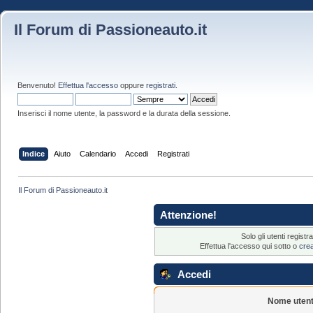
Il Forum di Passioneauto.it
Benvenuto!
Effettua l'accesso
oppure
registrati
.
Inserisci il nome utente, la password e la durata della sessione.
Indice
Aiuto
Calendario
Accedi
Registrati
Il Forum di Passioneauto.it
Attenzione!
Solo gli utenti regis
Effettua l'accesso qui sotto o
cre
Accedi
Nome utent