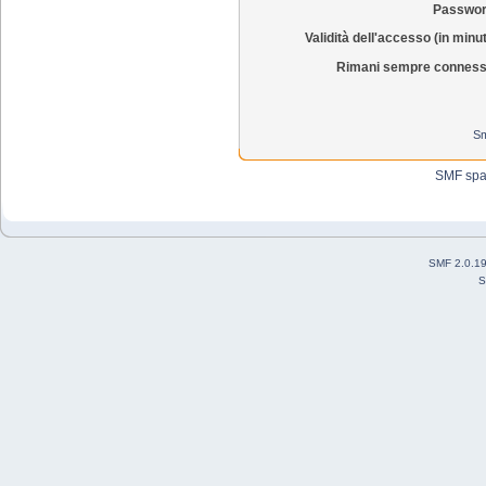
Passwor
Validità dell'accesso (in minut
Rimani sempre conness
Sm
SMF sp
SMF 2.0.1
S