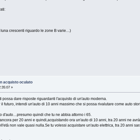
ti:
i luna crescenti riguardo le zone B varie....)
n acquisto oculato
:35:07 »
 ti possa dare risposte riguardanti l'acquisto di un'auto moderna.
il futuro, intendi un'auto di 10 anni massimo che si possa rivalutare come auto sto
o d'auto....presumo quindi che tu ne abbia attorno i 65.
e ancora per 20 anni e quindi,acquistando ora un'auto di 10 anni, tra 20 anni ne avrà
ll'età non vale quasi nulla.Se tu volessi acquistare un'auto elettrica, tra 20 anni sar