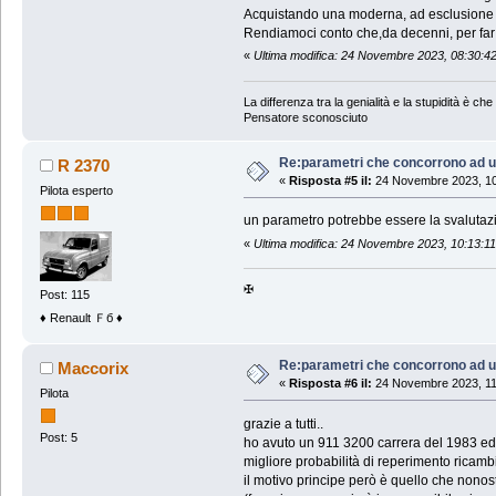
Acquistando una moderna, ad esclusione di 
Rendiamoci conto che,da decenni, per far
«
Ultima modifica: 24 Novembre 2023, 08:30:4
La differenza tra la genialità e la stupidità è che l
Pensatore sconosciuto
Re:parametri che concorrono ad u
R 2370
«
Risposta #5 il:
24 Novembre 2023, 10
Pilota esperto
un parametro potrebbe essere la svalutaz
«
Ultima modifica: 24 Novembre 2023, 10:13:1
✠
Post: 115
♦ Renault Ｆб ♦
Re:parametri che concorrono ad u
Maccorix
«
Risposta #6 il:
24 Novembre 2023, 11
Pilota
grazie a tutti..
Post: 5
ho avuto un 911 3200 carrera del 1983 ed er
migliore probabilità di reperimento ricamb
il motivo principe però è quello che nonos