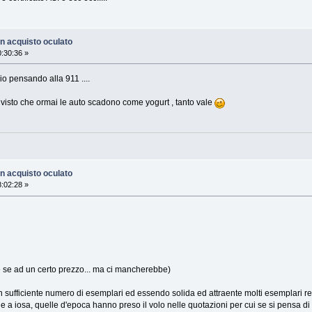
n acquisto oculato
:30:36 »
o pensando alla 911 ....
e , visto che ormai le auto scadono come yogurt , tanto vale
n acquisto oculato
:02:28 »
he se ad un certo prezzo... ma ci mancherebbe)
n sufficiente numero di esemplari ed essendo solida ed attraente molti esemplari r
a iosa, quelle d'epoca hanno preso il volo nelle quotazioni per cui se si pensa di 