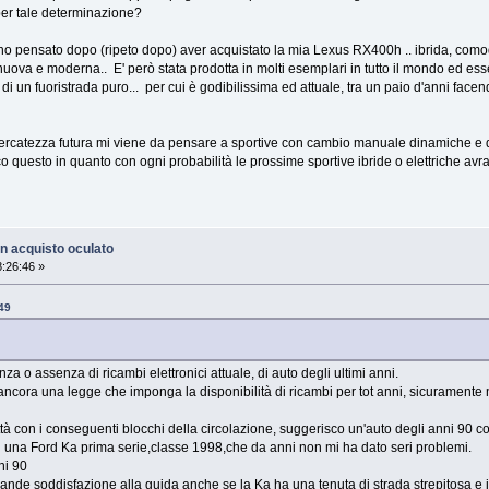
per tale determinazione?
ho pensato dopo (ripeto dopo) aver acquistato la mia Lexus RX400h .. ibrida, como
nuova e moderna.. E' però stata prodotta in molti esemplari in tutto il mondo ed
di un fuoristrada puro... per cui è godibilissima ed attuale, tra un paio d'anni facen
cercatezza futura mi viene da pensare a sportive con cambio manuale dinamiche e d
co questo in quanto con ogni probabilità le prossime sportive ibride o elettriche a
n acquisto oculato
:26:46 »
49
nza o assenza di ricambi elettronici attuale, di auto degli ultimi anni.
ancora una legge che imponga la disponibilità di ricambi per tot anni, sicuramente
ttà con i conseguenti blocchi della circolazione, suggerisco un'auto degli anni 90 c
i una Ford Ka prima serie,classe 1998,che da anni non mi ha dato seri problemi.
ni 90
nde soddisfazione alla guida anche se la Ka ha una tenuta di strada strepitosa e 