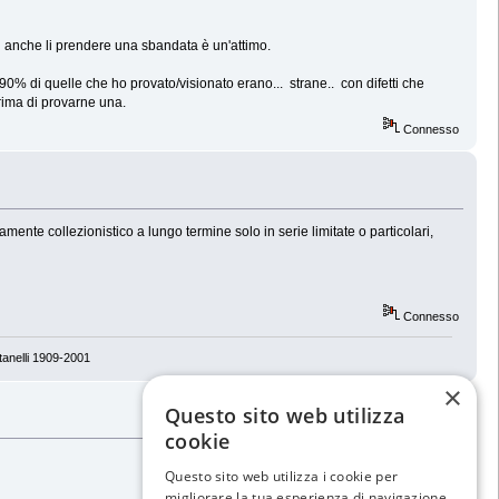
d anche li prendere una sbandata è un'attimo.
0% di quelle che ho provato/visionato erano... strane.. con difetti che
rima di provarne una.
Connesso
ente collezionistico a lungo termine solo in serie limitate o particolari,
Connesso
tanelli 1909-2001
×
Questo sito web utilizza
cookie
Questo sito web utilizza i cookie per
migliorare la tua esperienza di navigazione.