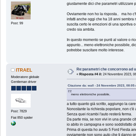
giustamente dici che parametri utilizzare 
Ovviamente non ho la risposta.. ma ho c'
infatti anche oggi che ha 18 anni sembra 
Post: 99
suscita certo le emozioni di una sportiva o 
credo sia ambita.
In questo momento se punti al valore o ri
appunto... meno elettroniche possibile, di
potrebbe suscitare molto interesse.
Re:parametri che concorrono ad u
ITRAEL
«
Risposta #4 il:
24 Novembre 2023, 08
Moderatore globale
Gentleman driver
Citazione da: wall - 24 Novembre 2023, 08:05:
meno elettroniche possibile,
a tutto quanto già scritto, aggiungo la care
Nonostante la richiesta popolare, non c'è 
Post: 7829
Senza quei ricambi l'auto resterà ferma.
Fiat 850 spider
Da parte mia, se non vivi in una grande ci
io abito in campagna e sono soddisfatto d
Prima di questa ho avuto 5 Ford Fiesta an
ovviamente non sono auto che ti danno gra