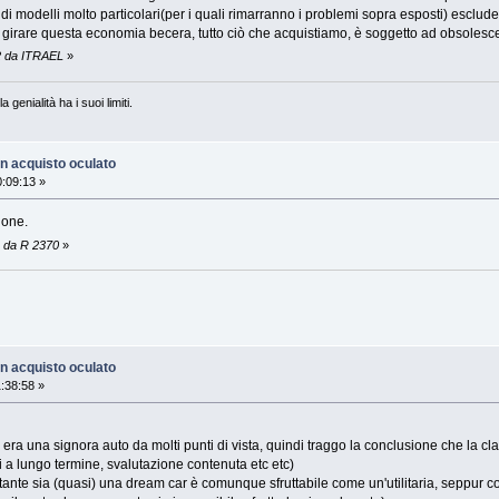
modelli molto particolari(per i quali rimarranno i problemi sopra esposti) escluder
 girare questa economia becera, tutto ciò che acquistiamo, è soggetto ad obsole
2 da ITRAEL
»
a genialità ha i suoi limiti.
n acquisto oculato
:09:13 »
ione.
1 da R 2370
»
n acquisto oculato
:38:58 »
a una signora auto da molti punti di vista, quindi traggo la conclusione che la clas
i a lungo termine, svalutazione contenuta etc etc)
tante sia (quasi) una dream car è comunque sfruttabile come un'utilitaria, seppur c