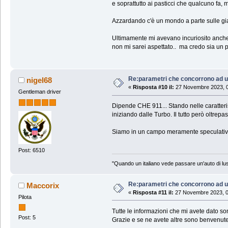
e soprattutto ai pasticci che qualcuno fa, m
Azzardando c'è un mondo a parte sulle gia
Ultimamente mi avevano incuriosito anche l
non mi sarei aspettato.. ma credo sia un 
Re:parametri che concorrono ad u
nigel68
«
Risposta #10 il:
27 Novembre 2023, 0
Gentleman driver
Dipende CHE 911... Stando nelle caratterist
iniziando dalle Turbo. Il tutto però oltrepas
Siamo in un campo meramente speculativo, 
Post: 6510
"Quando un italiano vede passare un'auto di lus
Re:parametri che concorrono ad u
Maccorix
«
Risposta #11 il:
27 Novembre 2023, 0
Pilota
Tutte le informazioni che mi avete dato son
Post: 5
Grazie e se ne avete altre sono benvenute