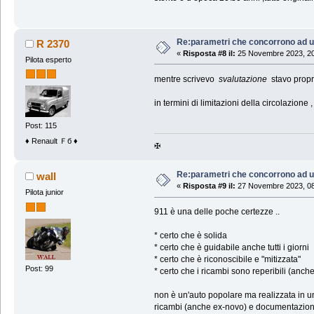
Re:parametri che concorrono ad u
R 2370
«
Risposta #8 il:
25 Novembre 2023, 20
Pilota esperto
mentre scrivevo
svalutazione
stavo propri
in termini di limitazioni della circolazion
Post: 115
♦ Renault Ｆб ♦
✠
Re:parametri che concorrono ad u
wall
«
Risposta #9 il:
27 Novembre 2023, 08
Pilota junior
911 è una delle poche certezze ..
* certo che è solida
* certo che è guidabile anche tutti i giorni
* certo che è riconoscibile e "mitizzata"
Post: 99
* certo che i ricambi sono reperibili (anc
non è un'auto popolare ma realizzata in u
ricambi (anche ex-novo) e documentazione 