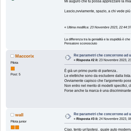
Mi auguro che tu possa apprezzare la mia
Lascio,ovviamente, spazio, a chi vede pi
«
Ultima modifica: 23 Novembre 2023, 22:44:3
La differenza tra la genialità e la stupidità è che l
Pensatore sconosciuto
Re:parametri che concorrono ad u
Maccorix
«
Risposta #2 il:
23 Novembre 2023, 23
Pilota
È già un primo punto di partenza..
Post: 5
Le elettriche sono da escludere dalla lista
Ovviamente capisco che l'argomento possa 
Non entro nel merito di modelli specifici, 
Forse anche la marca è una discriminante 
Re:parametri che concorrono ad u
wall
«
Risposta #3 il:
24 Novembre 2023, 08
Pilota junior
Ciao, tento un'ipotesi.. quale auto mode