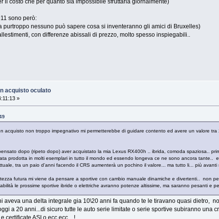
r il costo che per quanto sia impossibile sfruttarla giornalmente)
911 sono però:
 (ma purtroppo nessuno può sapere cosa si inventeranno gli amici di Bruxelles)
e allestimenti, con differenze abissali di prezzo, molto spesso inspiegabili..
n acquisto oculato
:11:13 »
49
con acquisto non troppo impegnativo mi permetterebbe di guidare contento ed avere un valore tr
nsato dopo (ripeto dopo) aver acquistato la mia Lexus RX400h .. ibrida, comoda spaziosa.. prim
a prodotta in molti esemplari in tutto il mondo ed essendo longeva ce ne sono ancora tante.. e
ttuale, tra un paio d'anni facendo il CRS aumenterà un pochino il valore... ma tutto li... più avant
atezza futura mi viene da pensare a sportive con cambio manuale dinamiche e divertenti.. non pe
abilità le prossime sportive ibride o elettriche avranno potenze altissime, ma saranno pesanti e p
 chi aveva una delta integrale gia 10\20 anni fa quando te le tiravano quasi dietro
a oggi a 20 anni...di sicuro tutte le auto serie limitate o serie sportive subiranno 
e certificate ASI o ecc ecc....!