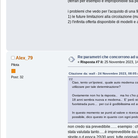
(ferrari per esempio è improponibile sia pe
i problemi che vedo per l'acquisto di una 
1) le future limitazioni alla circolazione
2) l'infinita offerta disponibile di modelli 
Re:parametri che concorrono ad u
Alex_79
«
Risposta #7 il:
25 Novembre 2023, 14
Pilota
Citazione da: wall - 24 Novembre 2023, 08:05:
Post: 32
Ciao, tento un'ipotesi.. quale auto moderna 
utilizzare per tale determinazione?
Ovviamente non ho la risposta.. ma ho c'ho pe
18 anni sembra nuova e moderna.. E' però stat
fuoristrada puro... per cui è godibilissima ed a
In questo momento se punti al valore o ricerc
possibile, dico questo in quanto con ogni prob
non credo sia prevedibile....... esempio :
stata valutata tanto......è imprevedibile d
storite o d epoca 20\30 anni ,tutte originali 