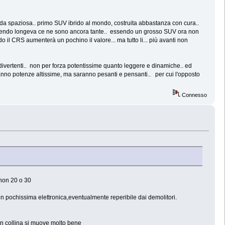
da spaziosa.. primo SUV ibrido al mondo, costruita abbastanza con cura..
 essendo longeva ce ne sono ancora tante.. essendo un grosso SUV ora non
do il CRS aumenterà un pochino il valore... ma tutto li... più avanti non
ivertenti.. non per forza potentissime quanto leggere e dinamiche.. ed
vranno potenze altissime, ma saranno pesanti e pensanti.. per cui l'opposto
Connesso
 non 20 o 30
on pochissima elettronica,eventualmente reperibile dai demolitori.
in collina si muove molto bene