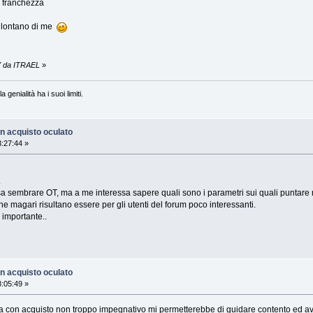
 franchezza
ù lontano di me
7 da ITRAEL
»
a genialità ha i suoi limiti.
n acquisto oculato
:27:44 »
.
sembrare OT, ma a me interessa sapere quali sono i parametri sui quali puntare ma
che magari risultano essere per gli utenti del forum poco interessanti.
importante..
n acquisto oculato
:05:49 »
rna con acquisto non troppo impegnativo mi permetterebbe di guidare contento ed a