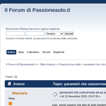
Il Forum di Passioneauto.it
Benvenuto!
Effettua l'accesso
oppure
registrati
.
Inserisci il nome utente, la password e la durata della sessione.
Indice
Aiuto
Calendario
Accedi
Registrati
Il Forum di Passioneauto.it
»
Sfide d'epoca
»
Proponi la tua sfida
»
parametri che conc
Pagine: [
1
]
Autore
Topic: parametri che concorrono
parametri che concorrono ad un a
Maccorix
«
il:
23 Novembre 2023, 18:47:35 »
Pilota
ciao, vorrei sapere che tipo di auto moder