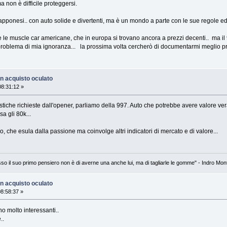
a non è difficile proteggersi.
pponesi.. con auto solide e divertenti, ma è un mondo a parte con le sue regole e
e muscle car americane, che in europa si trovano ancora a prezzi decenti.. ma il 9
problema di mia ignoranza... la prossima volta cercherò di documentarmi meglio p
n acquisto oculato
8:31:12 »
iche richieste dall'opener, parliamo della 997. Auto che potrebbe avere valore veram
sa gli 80k...
che esula dalla passione ma coinvolge altri indicatori di mercato e di valore...
so il suo primo pensiero non è di averne una anche lui, ma di tagliarle le gomme" - Indro Mon
n acquisto oculato
8:58:37 »
o molto interessanti..
..