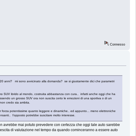
Connesso
a 20 anni? mi sono avvicinato alla domanda? se si giustamente dici che parametri
o SUV ibrido al mondo, costruita abbastanza con cura.. infatti anche oggi che ha
ssendo un grosso SUV ora non suscita certo le emozioni di una sportiva o di un
i non credo sia ambita.
r forza potentissime quanto leggere e dinamiche.. ed appunto... meno elettroniche
ensanti.. l'opposto potrebbe suscitare molto interesse.
, non avrebbe mai potuto prevedere con certezza che oggi tale auto sarebbe
una crescita di valutazione nel tempo da quando cominceranno a essere auto