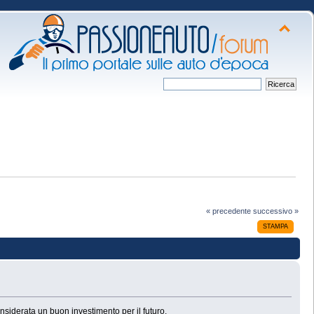
« precedente
successivo »
STAMPA
nsiderata un buon investimento per il futuro.