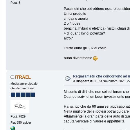
Post: 5
Parametri che potrebbero essere considera
Unità prodotte
chiusa o aperta
2 o 4 posti
benzina, hybrid o elettrica ( visto i chiari d
> di quanti kw di potenza?
altro?
il tutto entro gli 80k di costo
buon divertimento
Re:parametri che concorrono ad u
ITRAEL
«
Risposta #1 il:
23 Novembre 2023, 22
Moderatore globale
Gentleman driver
Mi sento di dirti che non sei sul forum che
Quando scrivi di un buon investimento per 
Hai scritto che da 60 anni sei appassionat
Nella migliore delle ipotesi potrai guidar
Attualmente la gran parte delle auto di que
Post: 7829
caduta verticale di valore e appetibilità.
Fiat 850 spider