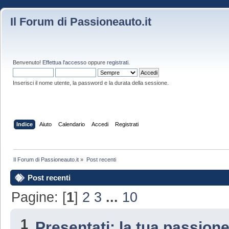
Il Forum di Passioneauto.it
Benvenuto!
Effettua l'accesso
oppure
registrati
.
Inserisci il nome utente, la password e la durata della sessione.
Indice
Aiuto
Calendario
Accedi
Registrati
Il Forum di Passioneauto.it
»
Post recenti
Post recenti
Pagine: [
1
]
2
3
...
10
1
Presentati: la tua passion