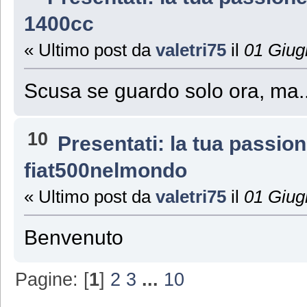
1400cc
« Ultimo post da
valetri75
il
01 Giug
Scusa se guardo solo ora, ma...
10
Presentati: la tua passio
fiat500nelmondo
« Ultimo post da
valetri75
il
01 Giug
Benvenuto
Pagine: [
1
]
2
3
...
10