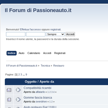
Il Forum di Passioneauto.it
Benvenuto!
Effettua l'accesso
oppure
registrati
.
Inserisci il nome utente, la password e la durata della sessione.
Indice
Aiuto
Calendario
Accedi
Registrati
Il Forum di Passioneauto.it
»
Tecnica
»
Restauro
Pagine: [
1
]
2
3
...
9
Oggetto
/
Aperto da
Compatibilità ricambi
Aperto da
alfatarlo
«
1
2
3
4
»
Gomme fascia bianca
Aperto da
overdrive
«
1
2
»
Aiuto restauro Fiat 1100 I