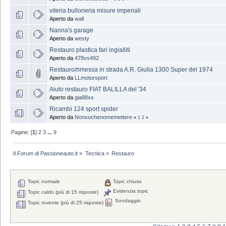
viteria bulloneria misure imperiali
Aperto da
wall
Nanna's garage
Aperto da
westy
Restauro plastica fari ingialliti
Aperto da
478vs492
Restauro/rimessa in strada A.R. Giulia 1300 Super del 1974
Aperto da
LLmotorsport
Aiuto restauro FIAT BALILLA del '34
Aperto da
gia88xx
Ricambi 124 sport spider
Aperto da
Nonsochenomemettere
«
1
2
»
Pagine: [
1
]
2
3
...
9
Il Forum di Passioneauto.it
»
Tecnica
»
Restauro
Topic normale
Topic chiuso
Evidenzia topic
Topic caldo (più di 15 risposte)
Sondaggio
Topic rovente (più di 25 risposte)