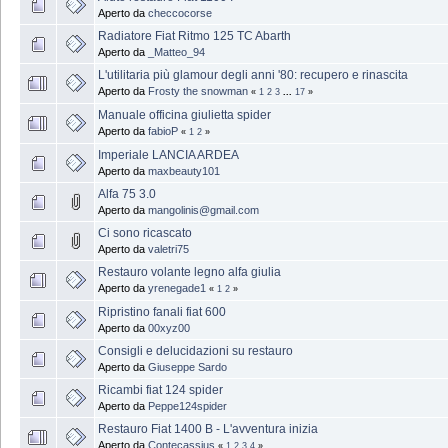
Aperto da
checcocorse
Radiatore Fiat Ritmo 125 TC Abarth
Aperto da
_Matteo_94
L'utilitaria più glamour degli anni '80: recupero e rinascita
Aperto da
Frosty the snowman
«
1
2
3
...
17
»
Manuale officina giulietta spider
Aperto da
fabioP
«
1
2
»
Imperiale LANCIA ARDEA
Aperto da
maxbeauty101
Alfa 75 3.0
Aperto da
mangolinis@gmail.com
Ci sono ricascato
Aperto da
valetri75
Restauro volante legno alfa giulia
Aperto da
yrenegade1
«
1
2
»
Ripristino fanali fiat 600
Aperto da
00xyz00
Consigli e delucidazioni su restauro
Aperto da
Giuseppe Sardo
Ricambi fiat 124 spider
Aperto da
Peppe124spider
Restauro Fiat 1400 B - L'avventura inizia
Aperto da
Contecassius
«
1
2
3
4
»