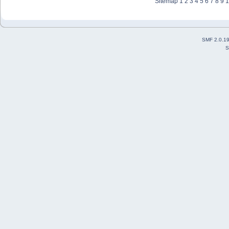
Sitemap
1
2
3
4
5
6
7
8
9
1
SMF 2.0.1
S