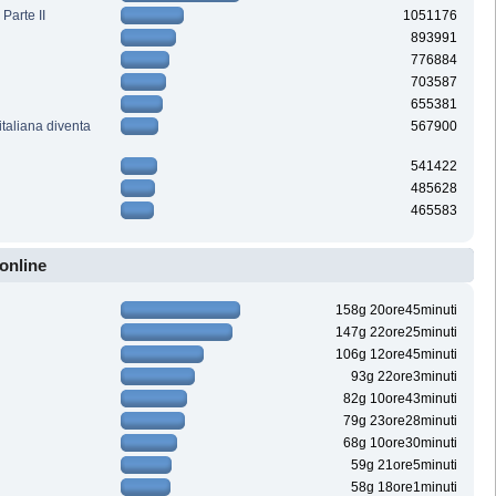
Parte II
1051176
893991
776884
703587
655381
italiana diventa
567900
541422
485628
465583
online
158g 20ore45minuti
147g 22ore25minuti
106g 12ore45minuti
93g 22ore3minuti
82g 10ore43minuti
79g 23ore28minuti
68g 10ore30minuti
59g 21ore5minuti
58g 18ore1minuti