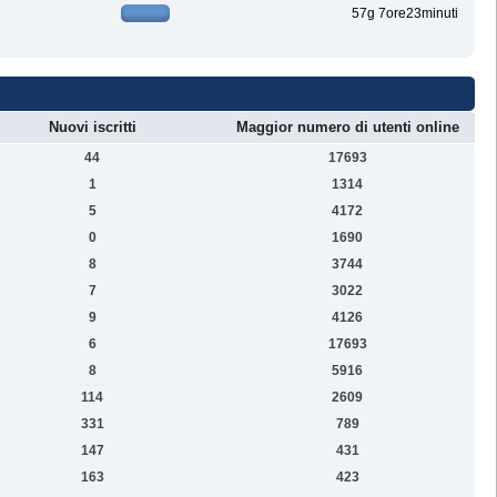
57g 7ore23minuti
Nuovi iscritti
Maggior numero di utenti online
44
17693
1
1314
5
4172
0
1690
8
3744
7
3022
9
4126
6
17693
8
5916
114
2609
331
789
147
431
163
423