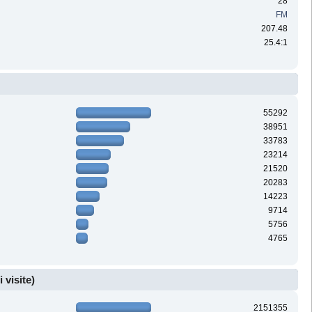
28
FM
207.48
25.4:1
55292
38951
33783
23214
21520
20283
14223
9714
5756
4765
i visite)
2151355