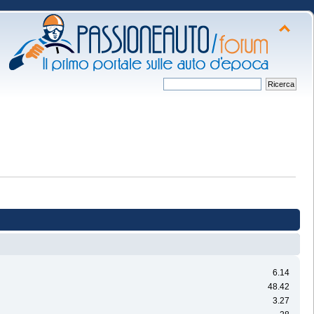
6.14
48.42
3.27