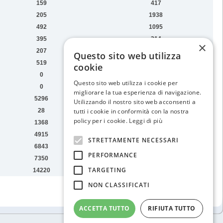
159
417
205
1938
492
1095
395
314
×
207
224
Questo sito web utilizza
519
124
cookie
0
157
Questo sito web utilizza i cookie per
0
113
migliorare la tua esperienza di navigazione.
5296
401
Utilizzando il nostro sito web acconsenti a
28
222
tutti i cookie in conformità con la nostra
policy per i cookie.
Leggi di più
1368
397
4915
161
STRETTAMENTE NECESSARI
6843
97
PERFORMANCE
7350
133
TARGETING
14220
0
NON CLASSIFICATI
ACCETTA TUTTO
RIFIUTA TUTTO