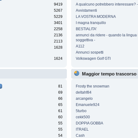
9419
A qualcuno potrebbero interessare? - 
5267
Avvistamenti
5229
LA VOSTRA MODERNA
3401
I magna tranquillo
2258
BESTIALITA'
2136
annunci da ridere - quando la lingua 
soggettiva -
2113
A112
1628
Annunci sospetti
1624
Volkswagen Golf GTI
Maggior tempo trascorso 
81
Frosty the snowman
69
deltahf84
66
arcangelo
65
Emanuele924
61
5turbo
60
cekk500
55
DOPPIA GOBBA
55
ITRAEL
54
Cash