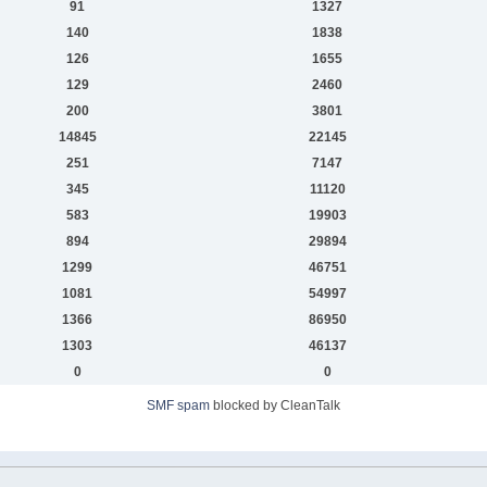
91
1327
140
1838
126
1655
129
2460
200
3801
14845
22145
251
7147
345
11120
583
19903
894
29894
1299
46751
1081
54997
1366
86950
1303
46137
0
0
SMF spam
blocked by CleanTalk