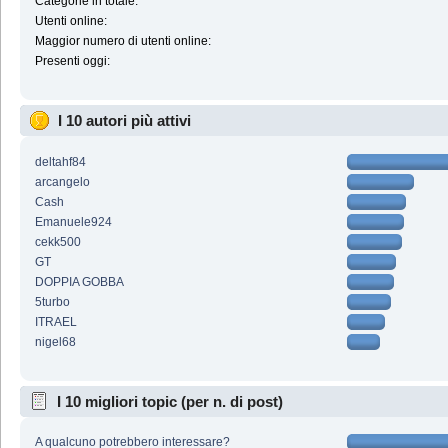
Categorie in totale:
Utenti online:
Maggior numero di utenti online:
Presenti oggi:
I 10 autori più attivi
deltahf84
arcangelo
Cash
Emanuele924
cekk500
GT
DOPPIA GOBBA
5turbo
ITRAEL
nigel68
I 10 migliori topic (per n. di post)
A qualcuno potrebbero interessare?