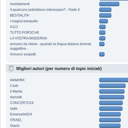
Avvistamenti
A qualcuno potrebbero interessare? - Parte II
BESTIALITA'
I magna tranquillo
A112
TUTTO PORSCHE
LA VOSTRA MODERNA
annunci da ridere - quando la lingua italiana diventa
soggettiva -
Annunci sospetti
Migliori autori (per numero di topic iniziati)
deltahf84
Cash
il Manta
dariodb
CONCERTO16
satie
Emanuele924
ITRAEL
Gianri