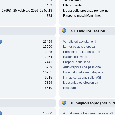
9
Sezioni totali:
452
Ultimo utente:
17693 - 25 Febbraio 2026, 22:57:13
Media delle presenze per giorno:
772
Rapporto maschi/femmine:
Le 10 migliori sezioni
26429
Vendite ed avvistamenti
15690
Le nostre auto d'epoca
13435
Presentati: la tua passione
12964
Raduni ed eventi
12441
Proponi la tua sfida
10739
Auto d'epoca che passione
10205
Il mercato delle auto d'epoca
9515
Immatricolazioni, Bollo, ASI
7829
Meccanica ed elettronica
6510
Restauro
I 10 migliori topic (per n. d
15000
A qualcuno potrebbero interessare?