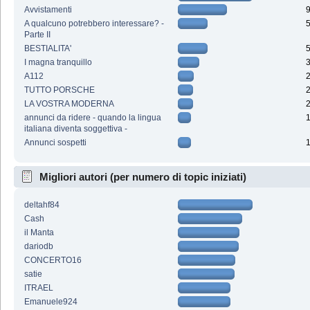
Avvistamenti
A qualcuno potrebbero interessare? -
Parte II
BESTIALITA'
I magna tranquillo
A112
TUTTO PORSCHE
LA VOSTRA MODERNA
annunci da ridere - quando la lingua
italiana diventa soggettiva -
Annunci sospetti
Migliori autori (per numero di topic iniziati)
deltahf84
Cash
il Manta
dariodb
CONCERTO16
satie
ITRAEL
Emanuele924