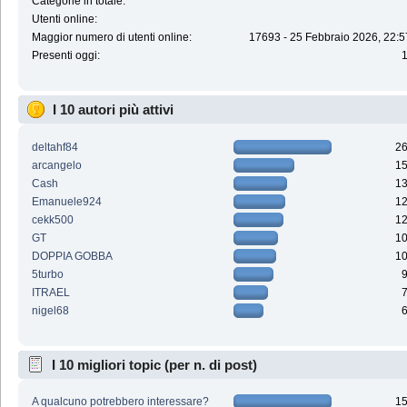
Categorie in totale:
Utenti online:
Maggior numero di utenti online:
17693 - 25 Febbraio 2026, 22:5
Presenti oggi:
I 10 autori più attivi
deltahf84
2
arcangelo
1
Cash
1
Emanuele924
1
cekk500
1
GT
1
DOPPIA GOBBA
1
5turbo
ITRAEL
nigel68
I 10 migliori topic (per n. di post)
A qualcuno potrebbero interessare?
1