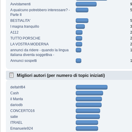
Avvistamenti
A qualcuno potrebbero interessare? -
Parte II
BESTIALITA'
I magna tranquillo
A112
TUTTO PORSCHE
LA VOSTRA MODERNA
annunci da ridere - quando la lingua
italiana diventa soggettiva -
Annunci sospetti
Migliori autori (per numero di topic iniziati)
deltahf84
Cash
il Manta
dariodb
CONCERTO16
satie
ITRAEL
Emanuele924