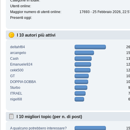
Categorie in totale:
Utenti online:
Maggior numero di utenti online:
17693 - 25 Febbraio 2026, 22:5
Presenti oggi:
I 10 autori più attivi
deltahf84
2
arcangelo
1
Cash
1
Emanuele924
1
cekk500
1
GT
1
DOPPIA GOBBA
1
5turbo
ITRAEL
nigel68
I 10 migliori topic (per n. di post)
A qualcuno potrebbero interessare?
1