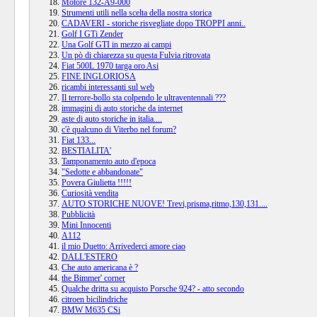
Motore 132-A9-000
Strumenti utili nella scelta della nostra storica
CADAVERI - storiche risvegliate dopo TROPPI anni..
Golf I GTi Zender
Una Golf GTI in mezzo ai campi
Un pò di chiarezza su questa Fulvia ritrovata
Fiat 500L 1970 targa oro Asi
FINE INGLORIOSA
ricambi interessanti sul web
Il terrore-bollo sta colpendo le ultraventennali ???
immagini di auto storiche da internet
aste di auto storiche in italia....
c'è qualcuno di Viterbo nel forum?
Fiat 133...
BESTIALITA'
Tamponamento auto d'epoca
"Sedotte e abbandonate"
Povera Giulietta !!!!!
Curiosità vendita
AUTO STORICHE NUOVE! Trevi,prisma,ritmo,130,131....
Pubblicità
Mini Innocenti
A112
il mio Duetto: Arrivederci amore ciao
DALL'ESTERO
Che auto americana è ?
the Bimmer' corner
Qualche dritta su acquisto Porsche 924? - atto secondo
citroen bicilindriche
BMW M635 CSi