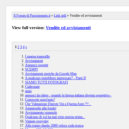
Il Forum di Passioneauto.it
»
Link utili
» Vendite ed avvistamenti
View full version:
Vendite ed avvistamenti
1
2
3
4
»
I magna tranquillo
Avvistamenti
Annunci sospetti
SCEMPI
Avvistamenti storiche da Google Map
A qualcuno potrebbero interessare? - Parte II
SIAMO TUTTI FOTOGRAFI
Cialtronate
aiuto
annunci da ridere - quando la lingua italiana diventa soggettiva -
Conoscete quest'auto?
Che Valutazione Dareste Voi a Questa Auto ?!! ..
Ammiraglie alla fonda!
Avvistamento spagnolo
Qualcuno di voi ha mai visto questa prima...
Vintage everyday
Alfa romeo duetto 2000 veloce coda tronca