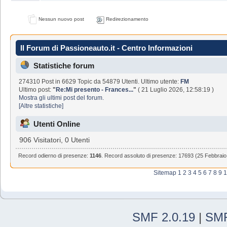
Nessun nuovo post
Redirezionamento
Il Forum di Passioneauto.it - Centro Informazioni
Statistiche forum
274310 Post in 6629 Topic da 54879 Utenti. Ultimo utente:
FM
Ultimo post:
"
Re:Mi presento - Frances...
"
( 21 Luglio 2026, 12:58:19 )
Mostra gli ultimi post del forum.
[Altre statistiche]
Utenti Online
906 Visitatori, 0 Utenti
Record odierno di presenze:
1146
. Record assoluto di presenze: 17693 (25 Febbraio
Sitemap
1
2
3
4
5
6
7
8
9
1
SMF 2.0.19
|
SMF