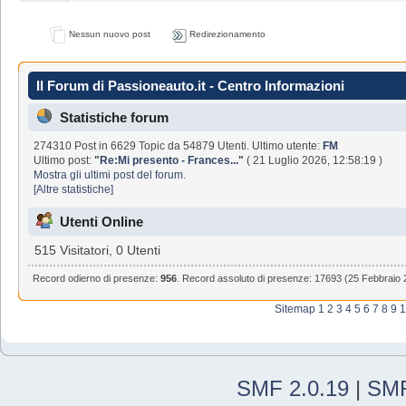
Nessun nuovo post
Redirezionamento
Il Forum di Passioneauto.it - Centro Informazioni
Statistiche forum
274310 Post in 6629 Topic da 54879 Utenti. Ultimo utente:
FM
Ultimo post:
"
Re:Mi presento - Frances...
"
( 21 Luglio 2026, 12:58:19 )
Mostra gli ultimi post del forum.
[Altre statistiche]
Utenti Online
515 Visitatori, 0 Utenti
Record odierno di presenze:
956
. Record assoluto di presenze: 17693 (25 Febbraio 
Sitemap
1
2
3
4
5
6
7
8
9
1
SMF 2.0.19
|
SMF